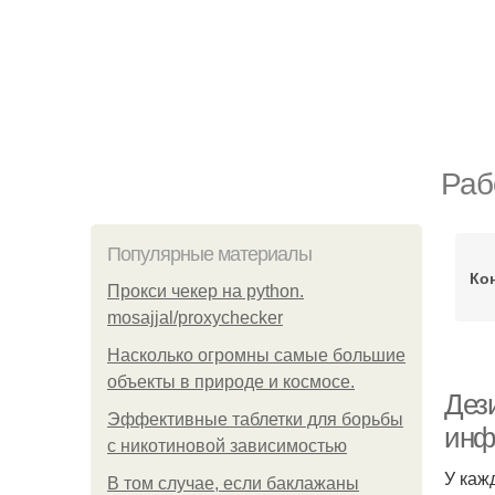
Раб
Популярные материалы
Ко
Прокси чекер на python.
mosajjal/proxychecker
Насколько огромны самые большие
объекты в природе и космосе.
Дез
Эффективные таблетки для борьбы
инф
с никотиновой зависимостью
У каж
В том случае, если баклажаны