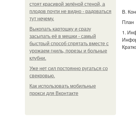
стоят красивой зелёной стеной, а
В. Ко
плодов почти не видно - радоваться
тут нечему.
План
Выкопать картошку и сразу
1. Ин
засыпать её в мешки - самый
Инфор
быстрый способ спрятать вместе с
Кратк
урожаем гниль, порезы и больные
клубни.
Уже нет сил постоянно ругаться со
свекровью.
Как использовать мобильные
прокси для Вконтакте