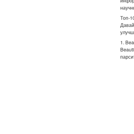
инфор
научн
Топ-1
Давай
улучш
1. Bea
Beaut
парси