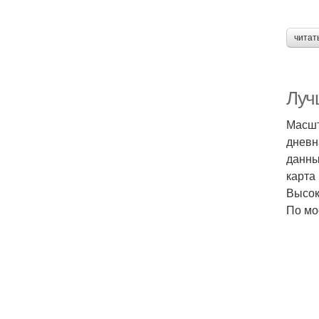
читат
Луч
Масшт
дневн
данны
карта
Высок
По мо