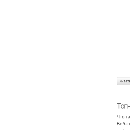
читат
Топ
Что т
Веб-с