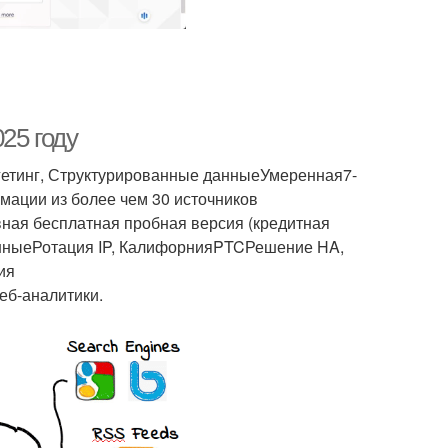
25 году
гетинг, Структурированные данныеУмеренная7-
ации из более чем 30 источников
ная бесплатная пробная версия (кредитная
анныеРотация IP, КалифорнияPTCРешение HA,
ия
еб-аналитики.