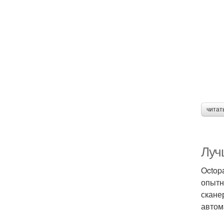
читат
Луч
Octop
опытн
скане
автом