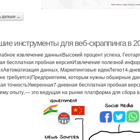
ь дальше →
шие инструменты для веб-скраппинга в 20
абное извлечение данныхВысокий процент успеха, Геотар
ая бесплатная пробная версияИзвлечение полезной информ
хАвтоматизация данных, Маркетинговые идеиЛегко14-днев
 не требуется)Предприятиям, которым нужны обширные д
ая точностьУмеренная7-дневная бесплатная пробная верс
ему опыту,— это ведущая на рынке платформа для сбора в