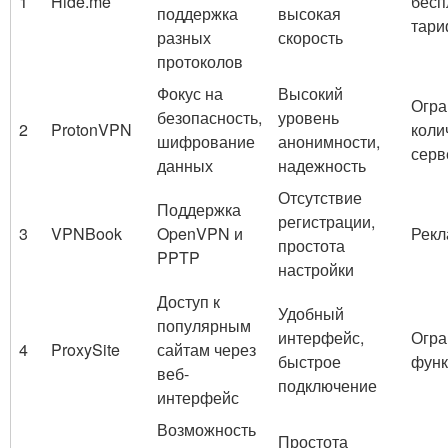
1
Hide.me
бесп
поддержка
высокая
тар
разных
скорость
протоколов
Фокус на
Высокий
Огра
безопасность,
уровень
2
ProtonVPN
коли
шифрование
анонимности,
серв
данных
надежность
Отсутствие
Поддержка
регистрации,
3
VPNBook
OpenVPN и
Рекл
простота
PPTP
настройки
Доступ к
Удобный
популярным
интерфейс,
Огра
4
ProxySite
сайтам через
быстрое
функ
веб-
подключение
интерфейс
Возможность
Простота