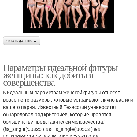
читать дальше →
Параметры идеальной фигуры
женщины: как добиться
совершенства
К идеальным параметрам женской фигуры относят
вовсе не те размеры, которые устраивают лично вас или
вашего парня. Известный Техасский университет
обнародовал ряд критериев, которые нравятся
большинству представителей человечества:if
(!is_single('30825') && !is_single('30532') &&
!is_single('11475') && !is_single('32510') &&