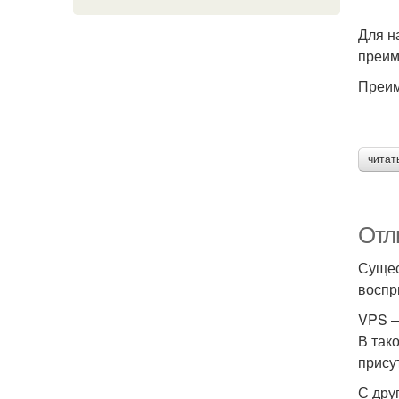
Для н
преим
Преим
читат
Отл
Сущес
воспр
VPS —
В так
прису
С дру