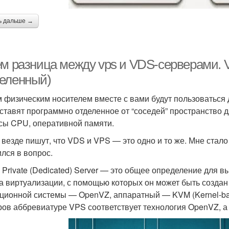
ь дальше →
ём разница между vps и VDS-серверами.
еленный)
 физическим носителем вместе с вами будут пользоваться 
ставят программно отделенное от “соседей” пространство дл
сы CPU, оперативной памяти.
 везде пишут, что VDS и VPS — это одно и то же. Мне стало
ился в вопрос.
al Private (Dedicated) Server — это общее определение для 
а виртуализации, с помощью которых он может быть создан
ционной системы — OpenVZ, аппаратный — KVM (Kernel-based
ров аббревиатуре VPS соответствует технология OpenVZ, 