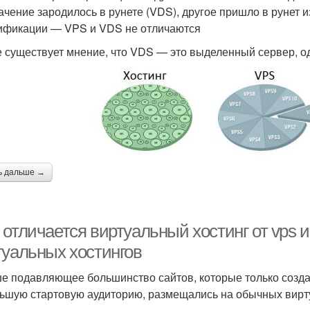
ачение зародилось в рунете (VDS), другое пришло в рунет из
ификации — VPS и VDS не отличаются
е существует мнение, что VDS — это выделенный сервер, о
ь дальше →
 отличается виртуальный хостинг от vps 
туальных хостингов
е подавляющее большинство сайтов, которые только создал
ьшую стартовую аудиторию, размещались на обычных вирту