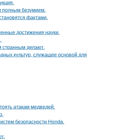
укция.
м полным безумием.
 становятся фактами.
менные достижения науки.
.
 странным делают.
одных культур, служащее основой для
тоять атакам медведей.
о.
систем безопасности Honda.
т.