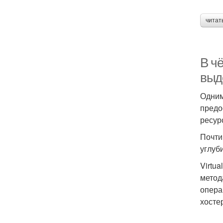
читат
В ч
выд
Одним
предо
ресур
Почти
углуб
Virtu
метод
опера
хосте