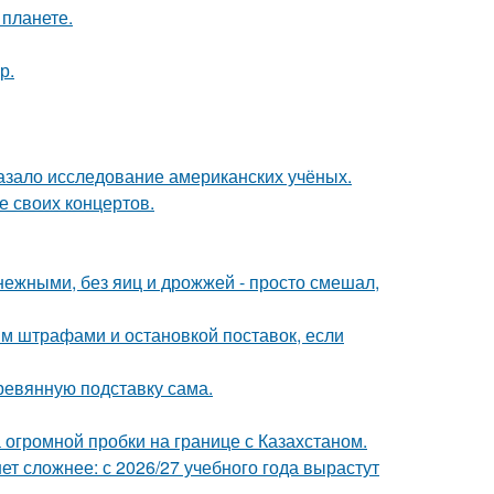
 планете.
р.
азало исследование американских учёных.
е своих концертов.
ежными, без яиц и дрожжей - просто смешал,
им штрафами и остановкой поставок, если
ревянную подставку сама.
 огромной пробки на границе с Казахстаном.
т сложнее: с 2026/27 учебного года вырастут