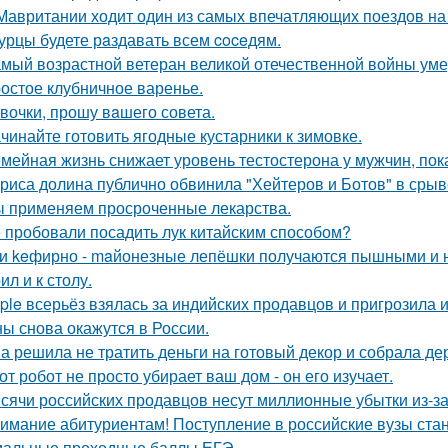
Мавритании ходит один из самых впечатляющих поездов на
урцы будете рaздавать всем coceдям.
мый возрастной ветеран великой отечественной войны уме
остое клубничное варенье.
вочки, прошу вaшего совета.
чинайте готовить ягодные кустарники к зимовке.
мейная жизнь снижает уровень тестостерона у мужчин, пок
риса долина публично обвинила "Хейтеров и Ботов" в срыв
 применяем просроченные лекарства.
 пробовали посадить лук китайским способом?
и keфирно - maйонезные лепёшки получаются пышными и н
л и к столу.
ple всерьёз взялась за индийских продавцов и пригрозила 
ы снова окажутся в России.
а решила не тратить деньги на готовый декор и собрала де
от робот не просто убирает ваш дом - он его изучает.
сячи российских продавцов несут миллионные убытки из-за
имание абитуриентам! Поступление в российские вузы стане
альные проходные баллы ЕГЭ.