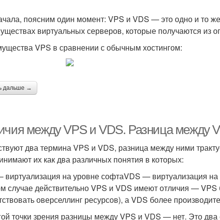
ачала, поясним один момент: VPS и VDS — это одно и то же
уществах виртуальных серверов, которые получаются из ог
ущества VPS в сравнении с обычным хостингом:
ь дальше →
ичия между VPS и VDS. Разница между 
твуют два термина VPS и VDS, разница между ними тракту
инимают их как два различных понятия в которых:
 виртуализация на уровне софтаVDS — виртуализация на
ом случае действительно VPS и VDS имеют отличия — VPS б
тствовать оверселлинг ресурсов), а VDS более производит
гой точки зрения разницы между VPS и VDS — нет. Это два 