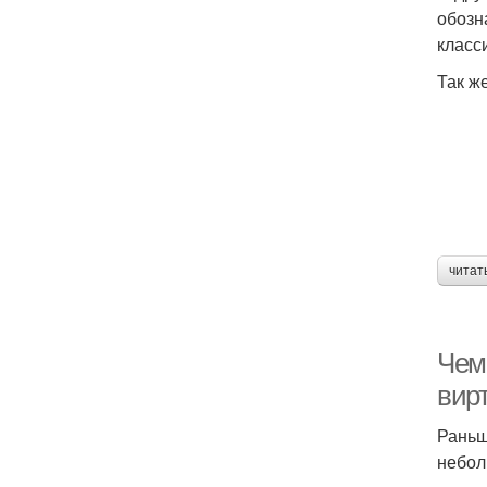
обозн
класс
Так ж
читат
Чем
вир
Раньш
небол