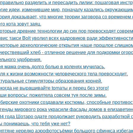
 правильно разделить и пересадить лилии: пошаговая инстр
гие идеи, изменившие мир, поначалу казались окружающи
ория доказывает, что многие теории заговора со временем
го кота зовут заяц.
оторые древние технологии до сих пор превосходят совре
вис такси Bolt уволил всех кадровиков ради эффективности
которые археологические открытия наше прошлое слишком
черствевший хлеб - отличное решение для подкормки огор
ельного удобрения.
я мама очень долго болью в коленях мучилась.
ля к жизни возможности человеческого тела превосходит.
туральные стимуляторы образования корней.
когда не выpaщивайте tomаты и перец без этого!
ши вопросы: пожелтела совсем туя после зимы.
бирские охотники создавали костюмы, способные противос
генды мирового рока украсили фасады домов в елизаветин
84 года Шотаро одате продолжает руководить разработкой 
ы понимаешь, что тебя уже нет?
иптяне нередко аэрофотосъёмки большого сфинкса избегаю