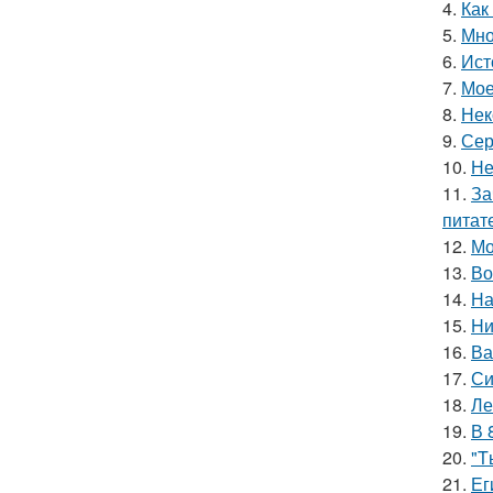
4.
Как
5.
Мно
6.
Ист
7.
Мое
8.
Нек
9.
Сер
10.
Не
11.
За
питат
12.
Мо
13.
Во
14.
На
15.
Hи
16.
Ва
17.
Си
18.
Ле
19.
В 
20.
"T
21.
Ег