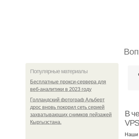
Воп
Популярные материалы
Бесплатные прокси-сервера для
веб-аналитики в 2023 году
Голландский фотограф Альберт
дрос вновь покорил сеть серией
В че
захватывающих снимков пейзажей
VPS
Кыргызстана.
Наши 