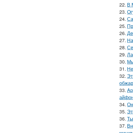
22.
В 
23.
Oг
24.
Са
25.
Пр
26.
Дe
27.
На
28.
Се
29.
Ла
30.
Мы
31.
Не
32.
Эт
обжари
33.
Ap
айфон
34.
Он
35.
Эт
36.
Ты
37.
Вн
миним