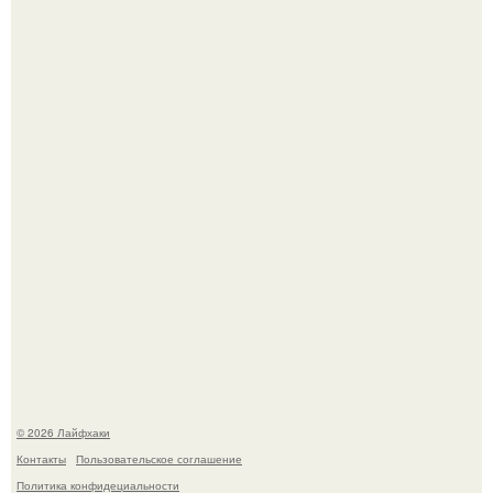
Домашние питомцы способны продлить жизнь своих
хозяев на 6-10 лет.
Будущее вселенной через миллионы и миллиарды лет
таит захватывающие тайны.
© 2026 Лайфхаки
Контакты
Пользовательское соглашение
Политика конфидециальности