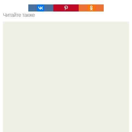
Читайте также
Рецепты безумно вкусного кофе.
Насколько огромны самые большие объекты в природе