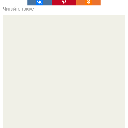
Читайте также
Рецепты безумно вкусного кофе.
Срезала старую ветку смородины, а внутри вместо
нормальной светлой сердцевины оказалась чёрная