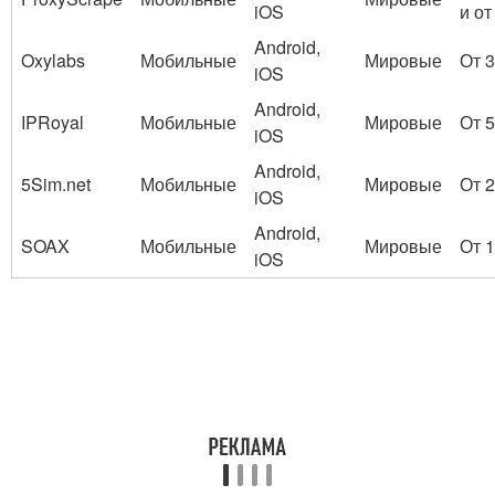
iOS
и от
Android,
Oxylabs
Мобильные
Мировые
От 
iOS
Android,
IPRoyal
Мобильные
Мировые
От 
iOS
Android,
5Sim.net
Мобильные
Мировые
От 
iOS
Android,
SOAX
Мобильные
Мировые
От 
iOS