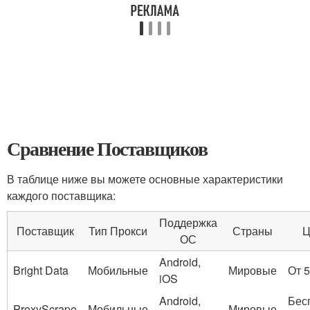
Сравнение Поставщиков
В таблице ниже вы можете основные характеристики
каждого поставщика:
Поддержка
Поставщик
Тип Прокси
Страны
Ц
ОС
Android,
Bright Data
Мобильные
Мировые
От 
iOS
Android,
Бес
ProxyScrape
Мобильные
Мировые