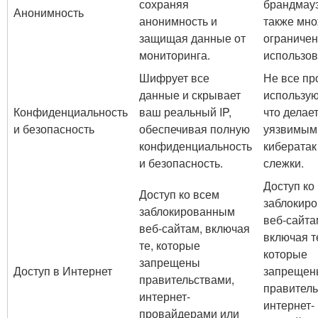
сохраняя
брандмауэ
Анонимность
анонимность и
также мн
защищая данные от
ограничен
мониторинга.
использов
Шифрует все
Не все пр
данные и скрывает
использую
Конфиденциальность
ваш реальный IP,
что делает
и безопасность
обеспечивая полную
уязвимым
конфиденциальность
кибератак
и безопасность.
слежки.
Доступ ко
Доступ ко всем
заблокир
заблокированным
веб-сайта
веб-сайтам, включая
включая т
те, которые
которые
запрещены
Доступ в Интернет
запрещен
правительствами,
правитель
интернет-
интернет-
провайдерами или