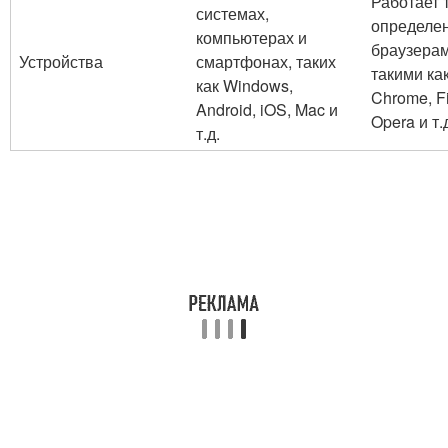
Работает 
системах,
определе
компьютерах и
браузерам
Устройства
смартфонах, таких
такими ка
как Windows,
Chrome, Fi
Android, iOS, Mac и
Opera и т.
т.д.