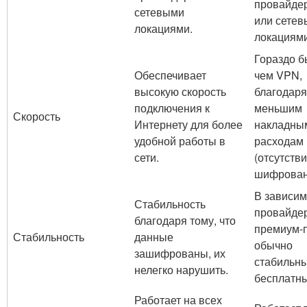
провайде
сетевыми
или сете
локациями.
локациями
Гораздо б
Обеспечивает
чем VPN,
высокую скорость
благодаря
подключения к
меньшим
Скорость
Интернету для более
накладны
удобной работы в
расходам
сети.
(отсутств
шифрован
В зависим
Стабильность
провайдер
благодаря тому, что
премиум-
Стабильность
данные
обычно
зашифрованы, их
стабильны
нелегко нарушить.
бесплатны
Работает на всех