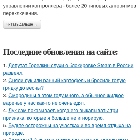
управлении контроллера - более 20 типовых алгоритмов
переключения.
читать дальше →
Последние обновления на сайте:
1.
Депутат Горелкин слухи о блокировке Steam в России
развеял.
2.
Сняли лук или ранний картофель и бросили голую
грядку до весны?
3.
Смородины в этом году много, а обычное жидкое
варенье у нас как-то не очень едят.
4.
Лук сам показывает, когда его выкапывать: три
признака, которые я больше не игнорирую.
5.
Будьте осторожны на участках и во время отдыха на
природе.