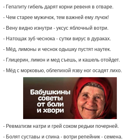
- Гепатиту гибель дарят корни ревеня в отваре.
- Чем старее мужичок, тем важней ему лучок!
- Вену видно изнутри - уксус яблочный вотри.
- Натощак зуб чеснока - сутки вирус в дураках.
- Мёд, лимоны и чеснок одышку пустят наутек.
- Глицерин, лимон и мед съешь, и кашель отойдет.
- Мёд с морковью, облепихой язву ног осадят лихо.
- Ревматизм натри и грей соком редьки почерней.
- Болят суставы и спина - вотри репейник - семена.