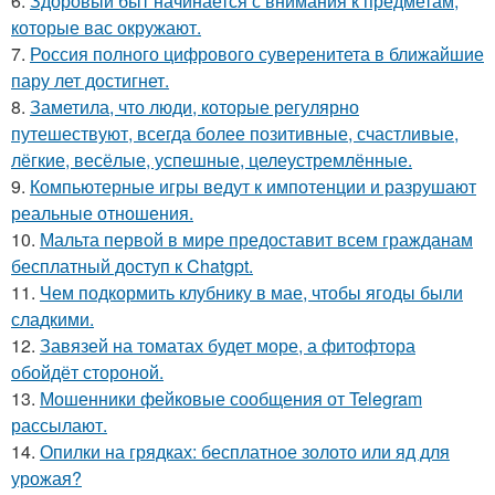
6.
Здоровый быт начинается с внимания к предметам,
которые вас окружают.
7.
Россия полного цифрового суверенитета в ближайшие
пару лет достигнет.
8.
Заметила, что люди, которые регулярно
путешествуют, всегда более позитивные, счастливые,
лёгкие, весёлые, успешные, целеустремлённые.
9.
Компьютерные игры ведут к импотенции и разрушают
реальные отношения.
10.
Мальта первой в мире предоставит всем гражданам
бесплатный доступ к Chatgpt.
11.
Чем подкормить клубнику в мае, чтобы ягоды были
сладкими.
12.
Завязей на томатах будет море, а фитофтора
обойдёт стороной.
13.
Мошенники фейковые сообщения от Telegram
рассылают.
14.
Опилки на грядках: бесплатное золото или яд для
урожая?