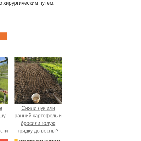
о хирургическим путем.
е
Сняли лук или
ышу
ранний картофель и
бросили голую
сти
грядку до весны?
ие?