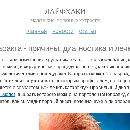
ЛАЙФХАКИ
маленькие, полезные хитрости
главная
новости
статьи
аракта - причины, диагностика и леч
акта или помутнение хрусталика глаза — это заболевание,
я в мире, и хирургические процедуры по ее удалению явл
ьмологическими процедурами. Катаракта может быть врожд
иабете или сопутствовать некоторым профессиям, но чаще вс
яется с возрастом. Как лечить катаракту? Правильный диагн
ьмолог
, выбрать которого можно на портале НаПоправку, 
нтов. Как выглядит первый визит, лечение, нужна ли опера