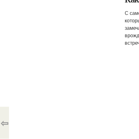
С сам
котор
замеч
врожд
встре
⇦