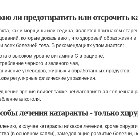
но ли предотвратить или отсрочить ка
акта, как и морщины или седина, является признаком старе
дований, которые доказывают, что здоровый образ жизни в
 и всех болезней тела. В рекомендациях упоминается:
ота о высоком уровне витамина C в рационе,
требление черного и зеленого чая,
аничение углеводов, жирных и обработанных продуктов,
акже регулярные физические упражнения.
удшение зрения влияет также неблагоприятная солнечная 
ебление алкоголя.
собы лечения катаракты - только хир
алению, в случае катаракты никакое лечение, кроме хирурги
ства (в основном капли), замедляющие развитие болезни, 