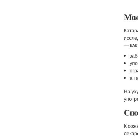
Мож
Катар
иссле
— как
заб
упо
огр
а т
На ух
употр
Спо
К сож
лекар