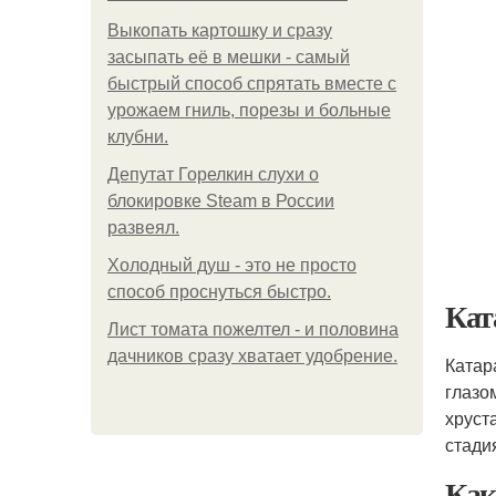
Выкопать картошку и сразу
засыпать её в мешки - самый
быстрый способ спрятать вместе с
урожаем гниль, порезы и больные
клубни.
Депутат Горелкин слухи о
блокировке Steam в России
развеял.
Холодный душ - это не просто
способ проснуться быстро.
Кат
Лист томата пожелтел - и половина
дачников сразу хватает удобрение.
Катар
глазо
хруст
стади
Как