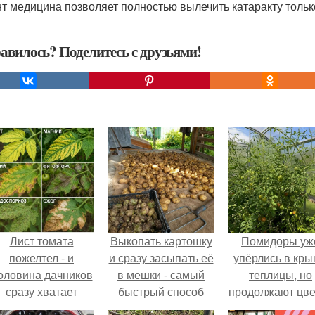
т медицина позволяет полностью вылечить катаракту тольк
авилось? Поделитесь с друзьями!
Лист томата
Выкопать картошку
Помидоры уж
пожелтел - и
и сразу засыпать её
упёрлись в кр
оловина дачников
в мешки - самый
теплицы, но
сразу хватает
быстрый способ
продолжают цве
удобрение.
спрятать вместе с
как сумасшедш