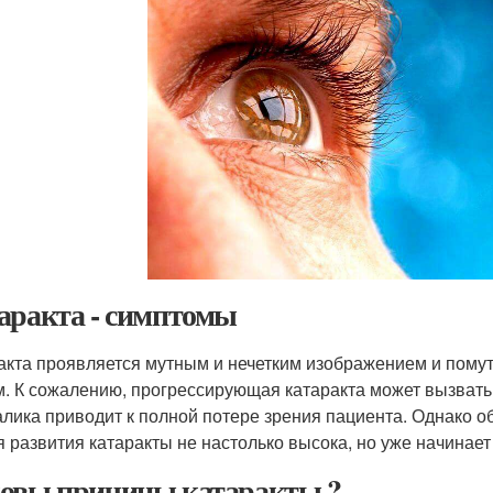
аракта - симптомы
акта проявляется мутным и нечетким изображением и пому
м. К сожалению, прогрессирующая катаракта может вызват
алика приводит к полной потере зрения пациента. Однако о
я развития катаракты не настолько высока, но уже начина
овы причины катаракты ?