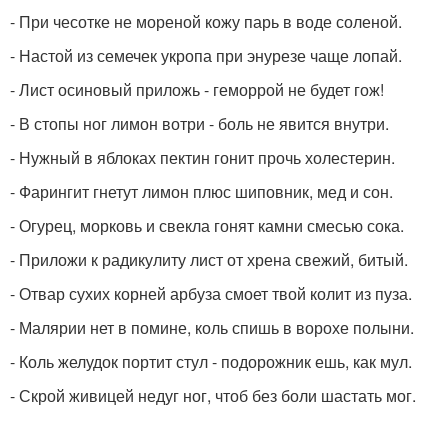
- При чесотке не мореной кожу парь в воде соленой.
- Настой из семечек укропа при энурезе чаще лопай.
- Лист осиновый приложь - геморрой не будет гож!
- В стопы ног лимон вотри - боль не явится внутри.
- Нужный в яблоках пектин гонит прочь холестерин.
- Фарингит гнетут лимон плюс шиповник, мед и сон.
- Огурец, морковь и свекла гонят камни смесью сока.
- Приложи к радикулиту лист от хрена свежий, битый.
- Отвар сухих корней арбуза смоет твой колит из пуза.
- Малярии нет в помине, коль спишь в ворохе полыни.
- Коль желудок портит стул - подорожник ешь, как мул.
- Скрой живицей недуг ног, чтоб без боли шастать мог.