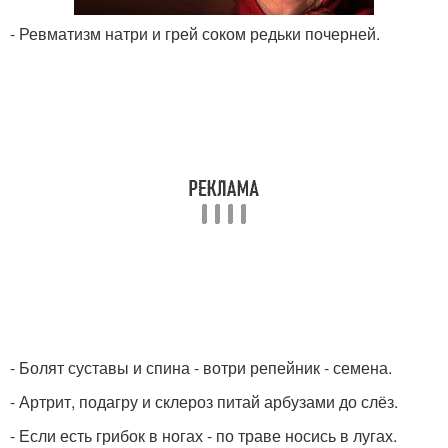
- Ревматизм натри и грей соком редьки почерней.
- Болят суставы и спина - вотри репейник - семена.
- Артрит, подагру и склероз питай арбузами до слёз.
- Если есть грибок в ногах - по траве носись в лугах.