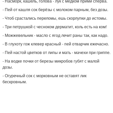
- Насморк, кашель, голова - лук с медком прими сперва.
- Пей от кашля сок берёзы с молоком парным, без дозы.
- Чтоб срастались переломы, ешь скорлупки до истомы.
- Три петрушкой с чесноком дерматит, коль есть на ком!
- Можжевельник - масло с ягод лечит раны так, как надо.
- В глухоту гож клевер красный - пей отварчик ежечасно.
- Пей настой цветков от липы и мать - мачехи при гриппе.
- На водке почки от березы микробов губят с малой
дозы.
- Огуречный сок с морковным не оставят лик
бескровным.