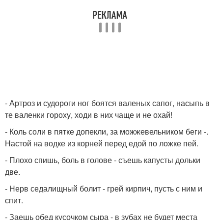
- Артроз и судороги ног боятся валеных сапог, насыпь в
те валенки гороху, ходи в них чаще и не охай!
- Коль соли в пятке допекли, за можжевельником беги -.
Настой на водке из корней перед едой по ложке пей.
- Плохо спишь, боль в голове - съешь капусты дольки
две.
- Нерв седалищный болит - грей кирпич, пусть с ним и
спит.
- Заешь обед кусочком сыра - в зубах не будет места