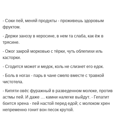
- Соки пей, меняй продукты - проживешь здоровым
фруктом.
- Держи занозу в керосине, в нем та слаба, как ёж в
трясине.
- Ожог закрой морковью с тёрки, чуть облепихи иль
касторки.
- Сгодится может и медок, коль не слизнет его едок.
- Боль в ногах - парь в чане смело вместе с травкой
чистотела.
- Кипяти овёс фуражный в разведенном молоке, против
астмы пей. И даже … камни налегке выйдут. - Гепатит
боится хрена - пей настой перед едой; с молоком хрен
непременно гонит вон песок крутой.