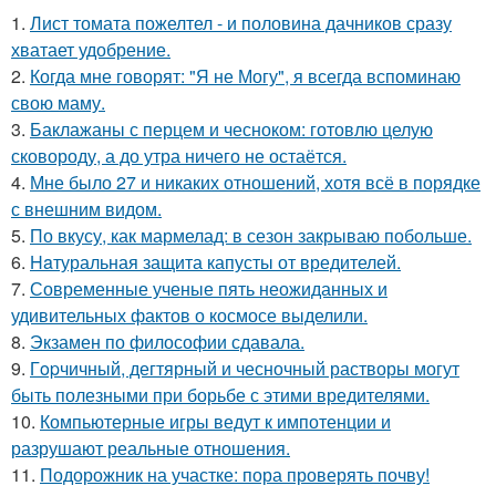
1.
Лист томата пожелтел - и половина дачников сразу
хватает удобрение.
2.
Когда мне говорят: "Я не Могу", я всегда вспоминаю
свою маму.
3.
Баклажаны с перцем и чесноком: готовлю целую
сковороду, а до утра ничего не остаётся.
4.
Мне было 27 и никаких отношений, хотя всё в порядке
с внешним видом.
5.
По вкусу, как мармелад: в сезон закрываю побольше.
6.
Haтуральная защита капусты от вредителей.
7.
Современные ученые пять неожиданных и
удивительных фактов о космосе выделили.
8.
Экзамен по философии сдавала.
9.
Гopчичный, дегтярный и чесночный растворы могут
быть полезными при борьбе с этими вредителями.
10.
Компьютерные игры ведут к импотенции и
разрушают реальные отношения.
11.
Подорожник на участке: пора проверять почву!