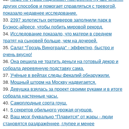
других способов и помогает справляться с тревогой,
показало недавнее исследование.
33.
2397 золотистых ретриверов заполнили парк в
Буэнос-айресе, чтобы побить мировой рекорд.
34.
Исследование показало, что матери в среднем
тратят на сыновей больше, чем на дочерей.
35.
Caлат "Гроздь Винoграда" - эффeктно, быстpo и
очень вкусно!
36.
Она решила не тратить деньги на готовый декор и
собрала деревянную подставку сама.
37.
Учёные в вейпах следы фекалий обнаружили.
38.
Мощный шторм на Москву надвигается.
39.
Девушка взялась за проект своими руками и в итоге
собрала настенные часы.
40.
Самоплoдные сорта грyш.
41.
5 секретов обильного урожая огурцов.
42.
Ваш мозг буквально "Плавится" от жары - люди
становятся раздражённее, глупее и менее