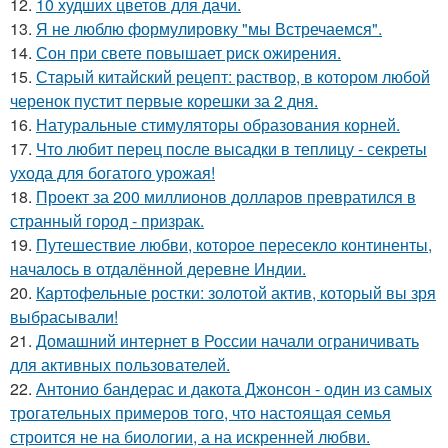
12.
10 худших цветов для дачи.
13.
Я не люблю формулировку "мы Встречаемся".
14.
Сон при свете повышает риск ожирения.
15.
Стapый китайский рецепт: раствор, в котором любой
черенок пустит первые корешки за 2 дня.
16.
Натуральные стимуляторы образования корней.
17.
Что любит перец после высадки в теплицу - секреты
ухода для богатого урожая!
18.
Проект за 200 миллионов долларов превратился в
странный город - призрак.
19.
Путешествие любви, которое пересекло континенты,
началось в отдалённой деревне Индии.
20.
Картофельные ростки: золотой актив, который вы зря
выбрасывали!
21.
Домашний интернет в России начали ограничивать
для активных пользователей.
22.
Антонио бандерас и дакота Джонсон - один из самых
трогательных примеров того, что настоящая семья
строится не на биологии, а на искренней любви.