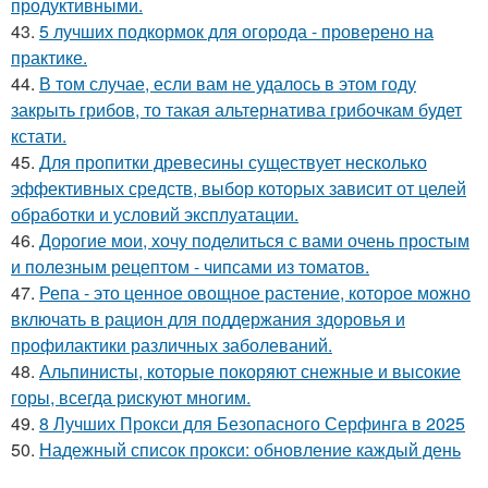
продуктивными.
43.
5 лучших подкормок для огорода - проверено на
практике.
44.
В том случае, если вам не удалось в этом году
закрыть грибов, то такая альтернатива грибочкам будет
кстати.
45.
Для пропитки древесины существует несколько
эффективных средств, выбор которых зависит от целей
обработки и условий эксплуатации.
46.
Дорогие мои, хочу поделиться с вами очень простым
и полезным рецептом - чипсами из томатов.
47.
Репа - это ценное овощное растение, которое можно
включать в рацион для поддержания здоровья и
профилактики различных заболеваний.
48.
Альпинисты, которые покоряют снежные и высокие
горы, всегда рискуют многим.
49.
8 Лучших Прокси для Безопасного Серфинга в 2025
50.
Надежный список прокси: обновление каждый день