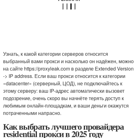
Узнать, к какой категории серверов относится
выбранный вами прокси и насколько он надёжен, можно
на сайте https://proxyleak.com в разделе Extended Version
-> IP address. Если ваш прокси относится к категории
«datacenter» (серверный, ЦОД), не подключайтесь к
этому серверу: ваш IP-адрес автоматически вызовет
подозрение, очень скоро вы начнёте терять доступ к
любимым онлайн-площадкам, и ваши деньги окажутся
потраченными напрасно.
Как выбрать лучшего провайдера
residential прокси в 2025 году