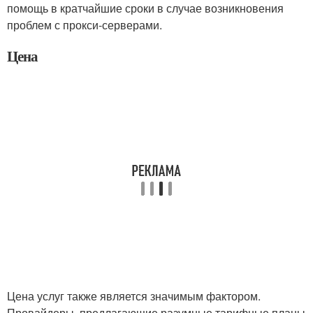
помощь в кратчайшие сроки в случае возникновения
проблем с прокси-серверами.
Цена
Цена услуг также является значимым фактором.
Провайдеры, предлагающие разумные тарифные планы