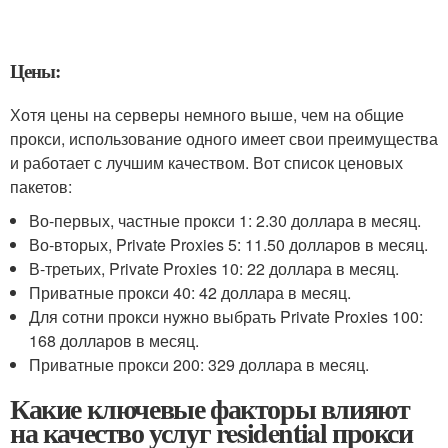
Цены:
Хотя цены на серверы немного выше, чем на общие
прокси, использование одного имеет свои преимущества
и работает с лучшим качеством. Вот список ценовых
пакетов:
Во-первых, частные прокси 1: 2.30 доллара в месяц.
Во-вторых, Private Proxies 5: 11.50 долларов в месяц.
В-третьих, Private Proxies 10: 22 доллара в месяц.
Приватные прокси 40: 42 доллара в месяц.
Для сотни прокси нужно выбрать Private Proxies 100:
168 долларов в месяц.
Приватные прокси 200: 329 доллара в месяц.
Какие ключевые факторы влияют
на качество услуг residential прокси