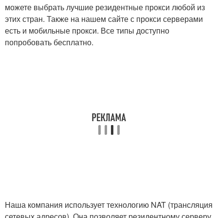
можете выбрать лучшие резидентные прокси любой из
этих стран. Также на нашем сайте с прокси серверами
есть и мобильные прокси. Все типы доступно
попробовать бесплатно.
Наша компания использует технологию NAT (трансляция
сетевых адресов). Она позволяет резидентному серверу,