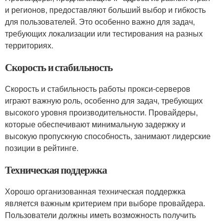
и регионов, предоставляют больший выбор и гибкость
для пользователей. Это особенно важно для задач,
требующих локализации или тестирования на разных
территориях.
Скорость и стабильность
Скорость и стабильность работы прокси-серверов
играют важную роль, особенно для задач, требующих
высокого уровня производительности. Провайдеры,
которые обеспечивают минимальную задержку и
высокую пропускную способность, занимают лидерские
позиции в рейтинге.
Техническая поддержка
Хорошо организованная техническая поддержка
является важным критерием при выборе провайдера.
Пользователи должны иметь возможность получить