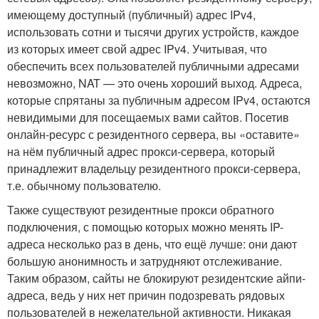
имеющему доступный (публичный) адрес IPv4,
использовать сотни и тысячи других устройств, каждое
из которых имеет свой адрес IPv4. Учитывая, что
обеспечить всех пользователей публичными адресами
невозможно, NAT — это очень хороший выход. Адреса,
которые спрятаны за публичным адресом IPv4, остаются
невидимыми для посещаемых вами сайтов. Посетив
онлайн-ресурс с резидентного сервера, вы «оставите»
на нём публичный адрес прокси-сервера, который
принадлежит владельцу резидентного прокси-сервера,
т.е. обычному пользователю.
Также существуют резидентные прокси обратного
подключения, с помощью которых можно менять IP-
адреса несколько раз в день, что ещё лучше: они дают
большую анонимность и затрудняют отслеживание.
Таким образом, сайты не блокируют резидентские айпи-
адреса, ведь у них нет причин подозревать рядовых
пользователей в нежелательной активности. Никакая