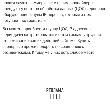
прокси служат коммерческим целям: провайдеры
арендуют у центров обработки данных (ЦОД) серверное
оборудование и пулы IP-адресов, которые затем
покупают пользователи.
Вы можете приобрести группу ЦОД IP-адресов и
периодически «ротировать» их, тем самым затрудняя
отслеживание ваших действий сайтами. Купить
серверные прокси недорого по сравнению с
резидентскими. К тому же у них есть слабое место.