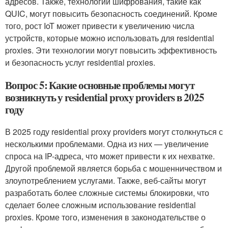
адресов. Также, технологии шифрования, такие как
QUIC, могут повысить безопасность соединений. Кроме
того, рост IoT может привести к увеличению числа
устройств, которые можно использовать для residential
proxies. Эти технологии могут повысить эффективность
и безопасность услуг residential proxies.
Вопрос 5: Какие основные проблемы могут
возникнуть у residential proxy providers в 2025
году
В 2025 году residential proxy providers могут столкнуться с
несколькими проблемами. Одна из них — увеличение
спроса на IP-адреса, что может привести к их нехватке.
Другой проблемой является борьба с мошенничеством и
злоупотреблением услугами. Также, веб-сайты могут
разработать более сложные системы блокировки, что
сделает более сложным использование residential
proxies. Кроме того, изменения в законодательстве о