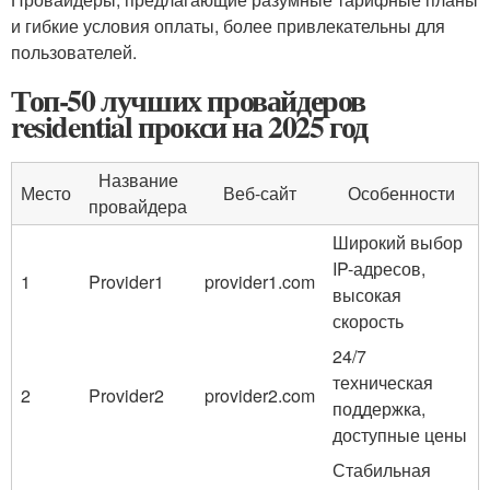
и гибкие условия оплаты, более привлекательны для
пользователей.
Топ-50 лучших провайдеров
residential прокси на 2025 год
Название
Место
Веб-сайт
Особенности
провайдера
Широкий выбор
IP-адресов,
1
Provider1
provider1.com
высокая
скорость
24/7
техническая
2
Provider2
provider2.com
поддержка,
доступные цены
Стабильная