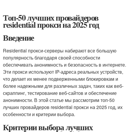
Топ-50 лучших провайдеров
residential прокси на 2025 год
Введение
Residential прокси-серверы набирают все большую
популярность благодаря своей способности
обеспечивать анонимность и безопасность в интернете.
Эти прокси используют IP-адреса реальных устройств,
что делает их менее подверженными блокировкам и
более надежными для различных задач, таких как веб-
скраппинг, тестирование веб-сайтов и обеспечение
анонимности. В этой статье мы рассмотрим топ-50
лучших провайдеров residential прокси на 2025 год, их
особенности и критерии выбора.
Критерии выбора лучших