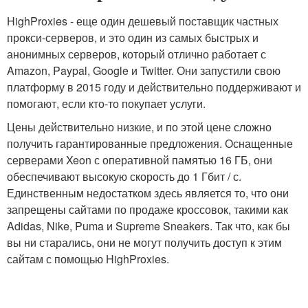
HighProxies - еще один дешевый поставщик частных
прокси-серверов, и это один из самых быстрых и
анонимных серверов, который отлично работает с
Amazon, Paypal, Google и Twitter. Они запустили свою
платформу в 2015 году и действительно поддерживают и
помогают, если кто-то покупает услуги.
Цены действительно низкие, и по этой цене сложно
получить гарантированные предложения. Оснащенные
серверами Xeon с оперативной памятью 16 ГБ, они
обеспечивают высокую скорость до 1 Гбит / с.
Единственным недостатком здесь является то, что они
запрещены сайтами по продаже кроссовок, такими как
Adidas, Nike, Puma и Supreme Sneakers. Так что, как бы
вы ни старались, они не могут получить доступ к этим
сайтам с помощью HighProxies.