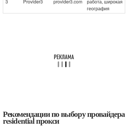
3
Provider3
provider3.com
работа, широкая
география
Рекомендации по выбору провайдера
residential прокси