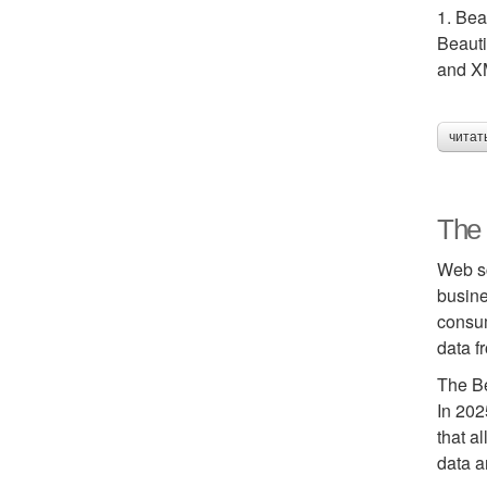
1. Bea
Beauti
and XM
читат
The 
Web sc
busine
consum
data f
The Be
In 202
that a
data a