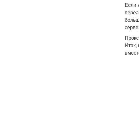
Если 
переа
больш
серве
Прокс
Итак,
вмест