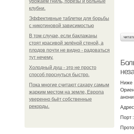
урожаем гниль, порезы и больные
клубни.
Эффективные таблетки для борьбы
с никотиновой зависимостью
В том случае, если баклажаны
читат
стоят красивой зелёной стеной, а
плодов почти не видно - радоваться
тут нечему.
Бол
Холодный душ - это не просто
нез
способ проснуться быстро.
Ниже 
Пока многие считают сахару самым
Ориен
жарким местом на земле, Европа
анони
уверенно бьёт собственные
Адрес
рекорды.
Порт 
Прото