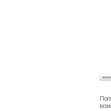
читат
Пол
воз