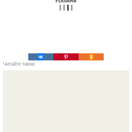
Читайте также
Что делать на ночевке с подругой. Как устроить весёлую
ночёвку с подружками