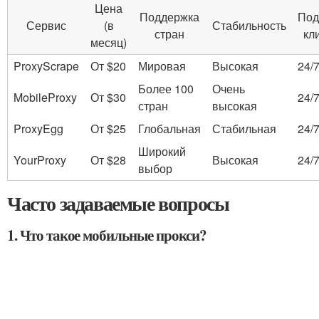
Цена
Поддержка
Под
Сервис
(в
Стабильность
стран
кл
месяц)
ProxyScrape
От $20
Мировая
Высокая
24/
Более 100
Очень
MobileProxy
От $30
24/
стран
высокая
ProxyEgg
От $25
Глобальная
Стабильная
24/
Широкий
YourProxy
От $28
Высокая
24/
выбор
Часто задаваемые вопросы
1. Что такое мобильные прокси?