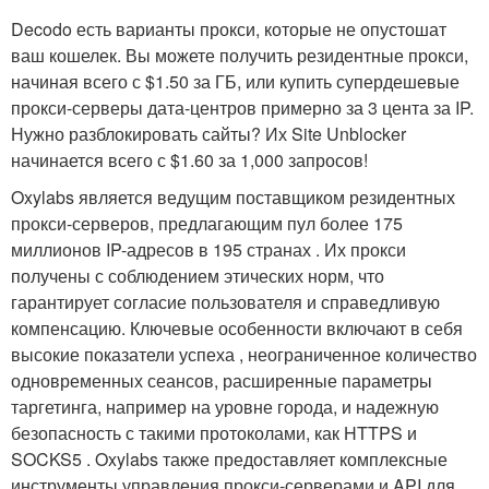
Decodo есть варианты прокси, которые не опустошат
ваш кошелек. Вы можете получить резидентные прокси,
начиная всего с $1.50 за ГБ, или купить супердешевые
прокси-серверы дата-центров примерно за 3 цента за IP.
Нужно разблокировать сайты? Их Site Unblocker
начинается всего с $1.60 за 1,000 запросов!
Oxylabs является ведущим поставщиком резидентных
прокси-серверов, предлагающим пул более 175
миллионов IP-адресов в 195 странах . Их прокси
получены с соблюдением этических норм, что
гарантирует согласие пользователя и справедливую
компенсацию. Ключевые особенности включают в себя
высокие показатели успеха , неограниченное количество
одновременных сеансов, расширенные параметры
таргетинга, например на уровне города, и надежную
безопасность с такими протоколами, как HTTPS и
SOCKS5 . Oxylabs также предоставляет комплексные
инструменты управления прокси-серверами и API для