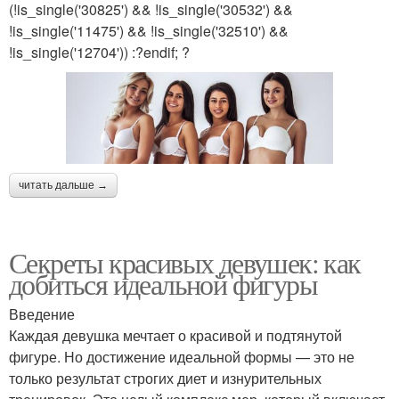
(!is_single('30825') && !is_single('30532') &&
!is_single('11475') && !is_single('32510') &&
!is_single('12704')) :?endif; ?
читать дальше →
Секреты красивых девушек: как
добиться идеальной фигуры
Введение
Каждая девушка мечтает о красивой и подтянутой
фигуре. Но достижение идеальной формы — это не
только результат строгих диет и изнурительных