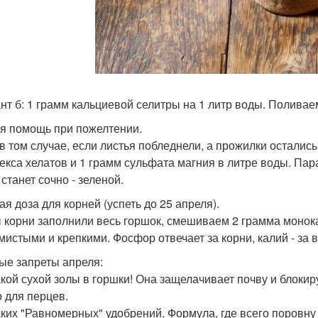
нт б: 1 грамм кальциевой селитры на 1 литр воды. Поливаем
я помощь при пожелтении.
в том случае, если листья побледнели, а прожилки остались
екса хелатов и 1 грамм сульфата магния в литре воды. Пара
станет сочно - зеленой.
ая доза для корней (успеть до 25 апреля).
 корни заполнили весь горшок, смешиваем 2 грамма монока
мистыми и крепкими. Фосфор отвечает за корни, калий - за 
ые запреты апреля:
акой сухой золы в горшки! Она защелачивает почву и блокир
о для перцев.
аких "Равномерных" удобрений. Формула, где всего поровну (2