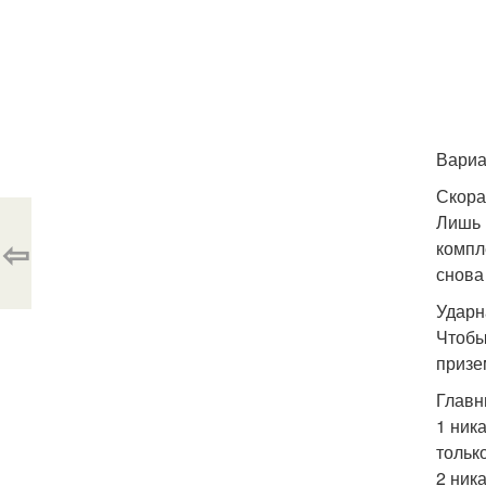
Вариа
Скора
Лишь 
⇦
компл
снова 
Ударн
Чтобы
призе
Главн
1 ник
тольк
2 ник