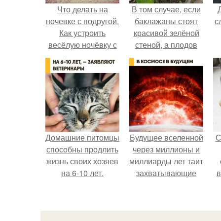
Что делать на
В том случае, если
ночевке с подругой.
баклажаны стоят
с
Как устроить
красивой зелёной
весёлую ночёвку с
стеной, а плодов
подружками
почти не видно -
радоваться тут
нечему.
Домашние питомцы
Будущее вселенной
С
способны продлить
через миллионы и
жизнь своих хозяев
миллиарды лет таит
на 6-10 лет.
захватывающие
в
тайны.