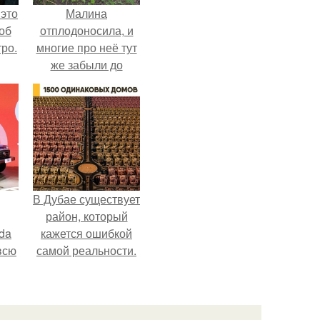
 это
Малина
об
отплодоносила, и
ро.
многие про неё тут
же забыли до
следующего лета.
В Дубае существует
район, который
da
кажется ошибкой
всю
самой реальности.