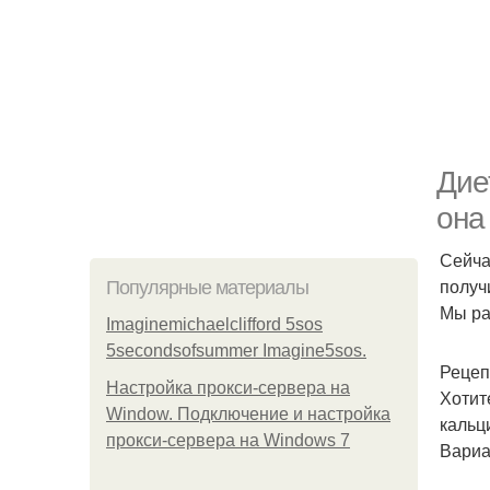
Дие
она
Сейча
получ
Популярные материалы
Мы ра
Imaginemichaelclifford 5sos
5secondsofsummer Imagine5sos.
Рецеп
Настройка прокси-сервера на
Хотит
Window. Подключение и настройка
кальц
прокси-сервера на Windows 7
Вариа