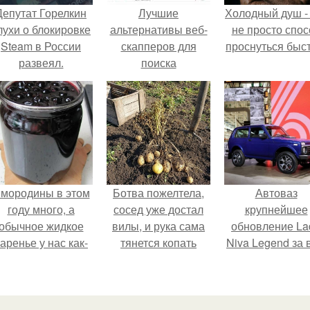
Депутат Горелкин
Лучшие
Холодный душ -
лухи о блокировке
альтернативы веб-
не просто спос
Steam в России
скапперов для
проснуться быст
развеял.
поиска
информации в 2024
году
мородины в этом
Ботва пожелтела,
Автоваз
году много, а
сосед уже достал
крупнейшее
обычное жидкое
вилы, и рука сама
обновление La
аренье у нас как-
тянется копать
Niva Legend за 
то не очень едят.
картошку.
историю
представил.