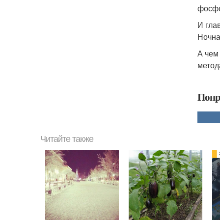
фосфо
И гла
Ночна
А чем
метод
Понр
Читайте также