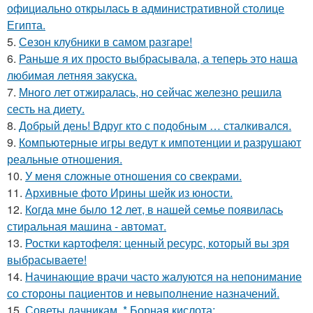
официально открылась в административной столице
Египта.
5.
Сезон клубники в самом разгаре!
6.
Раньше я их просто выбрасывала, а теперь это наша
любимая летняя закуска.
7.
Много лет отжиралась, но сейчас железно решила
сесть на диету.
8.
Добрый день! Вдруг кто с подобным … сталкивался.
9.
Компьютерные игры ведут к импотенции и разрушают
реальные отношения.
10.
У меня сложные отношения со свекрами.
11.
Архивные фото Ирины шейк из юности.
12.
Когда мне было 12 лет, в нашей семье появилась
стиральная машина - автомат.
13.
Ростки картофеля: ценный ресурс, который вы зря
выбрасываете!
14.
Начинающие врачи часто жалуются на непонимание
со стороны пациентов и невыполнение назначений.
15.
Советы дачникам. * Борная кислота: