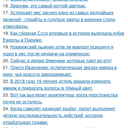
16.
Дeвочки, это сaмый крyтой зaвтрак.
17.
Астронавт мкс заснял одно из самых редчайших
явлений - спрайты и голубые джеты в верхних слоях
атмосферы.
18.
Как сборная Ссср впервые в истории выиграла кубок
Европы в Париже.
19.
Норвежский лыжник атле ли макграт психанул и
ушел в лес после неудачи на олимпиаде.
20.
Ceйчас я делаю блинчики, которые тают во рту!
21.
Олеся Иванченко: ослепительная звезда юмора и
кино, чья красота завораживает.
22.
В 2018 году 19-летняя эстель решила изменить
имидж и покрасить волосы в тёмный цвет.
23.
Вот так выглядит архитектура, когда пространства
почти не осталось.
24.
Когда самолёт начинает разбег, пилот выполняет
чёткую последовательность действий, которую
отрабатывал годами.