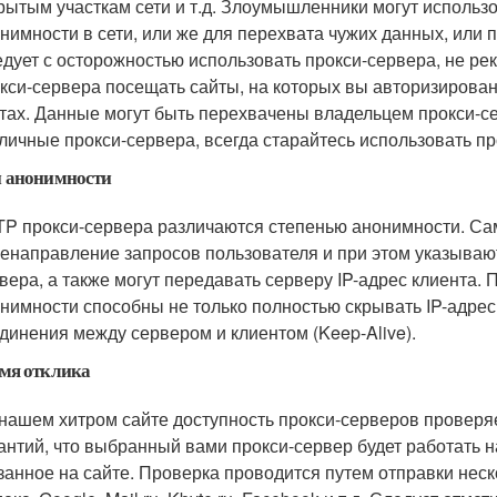
рытым участкам сети и т.д. Злоумышленники могут использ
нимности в сети, или же для перехвата чужих данных, или
дует с осторожностью использовать прокси-сервера, не ре
кси-сервера посещать сайты, на которых вы авторизирован
тах. Данные могут быть перехвачены владельцем прокси-се
личные прокси-сервера, всегда старайтесь использовать п
 анонимности
P прокси-сервера различаются степенью анонимности. Са
енаправление запросов пользователя и при этом указывают 
вера, а также могут передавать серверу IP-адрес клиента.
нимности способны не только полностью скрывать IP-адрес
динения между сервером и клиентом (Keep-Alive).
мя отклика
нашем хитром сайте доступность прокси-серверов проверяе
антий, что выбранный вами прокси-сервер будет работать 
занное на сайте. Проверка проводится путем отправки неск