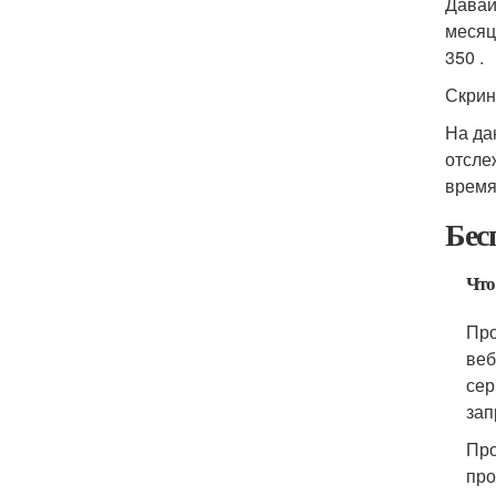
Давай
месяц
350 .
Скрин
На да
отсле
время
Бес
Что
Про
веб
сер
зап
Про
про