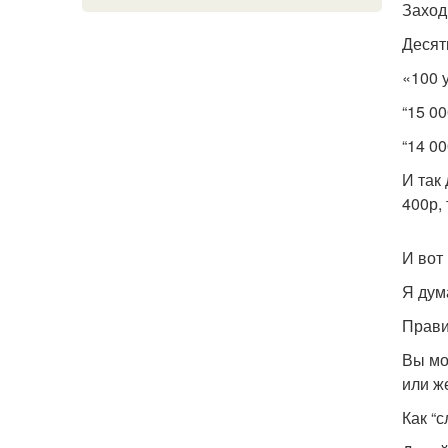
Заход
Десят
«100 
“15 0
“14 00
И так
400р,
И вот
Я дум
Прави
Вы мо
или же
Как “