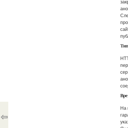
зак
ано
Сле
про
сай
пуб
Тип
HTT
пер
сер
ано
сое
Вре
На 
⇦
гар
ука