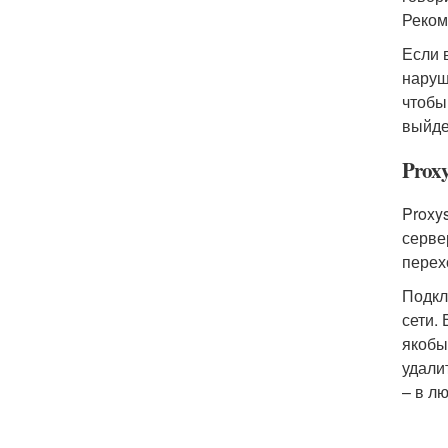
Реком
Если 
наруш
чтобы
выйде
Proxy
Proxy
серве
перех
Подкл
сети.
якобы
удали
– в л