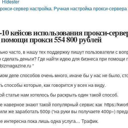
Hidester
рокси-сервер настройка. Ручная настройка прокси-сервера
-10 кейсов использования прокси-сервер
 помощи прокси 554 800 рублей
ьно часто, в нашу тех поддержку пишут пользователи с во
 сделать деньги? Где найти идею для бизнеса при помощи пр
bizmagazine.ru ”
мом деле способов очень много, иначе бы у нас не было, ст
ть способы которые, как говорится у всех на виду.
той статье нам хотелось бы раскрыть один такой способ.
е наверное знают такой популярный сервис как https://kwork
 или же заработать 500р (“на руки вы получаете 400р») пред
е интересна пока лишь одна услуга… Трафик.