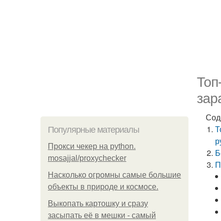
Топ
зар
Сод
Т
Популярные материалы
р
Прокси чекер на python.
Б
mosajjal/proxychecker
П
Насколько огромны самые большие
объекты в природе и космосе.
Выкопать картошку и сразу
засыпать её в мешки - самый