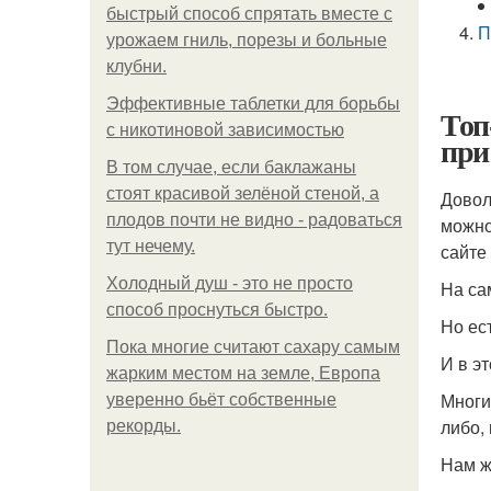
быстрый способ спрятать вместе с
П
урожаем гниль, порезы и больные
клубни.
Эффективные таблетки для борьбы
Топ
с никотиновой зависимостью
при
В том случае, если баклажаны
стоят красивой зелёной стеной, а
Довол
плодов почти не видно - радоваться
можно
тут нечему.
сайте 
Холодный душ - это не просто
На са
способ проснуться быстро.
Но ес
Пока многие считают сахару самым
И в э
жарким местом на земле, Европа
Многи
уверенно бьёт собственные
либо,
рекорды.
Нам ж