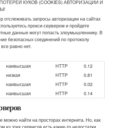
ПОТЕРЕЙ КУКОВ (COOKIES) АВТОРИЗАЦИИ И
Ы!
ер отслеживать запросы авторизации на сайтах
спользуетесь прокси-сервером и пройдете
етные данные могут попасть злоумышленнику. В
ние безопасных соединений по протоколу
все равно нет.
наивысшая
HTTP
0.12
низкая
HTTP
0.81
наивысшая
HTTP
0.02
наивысшая
HTTP
0.14
рверов
 можно найти на просторах интернета. Но, как
м из этих сервисов есть какие-то недостатки.