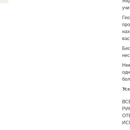
Янд
учи
Гео
про
нах
вас
Бес
нес
Нек
одн
бол
Усл
ВС
РИ
ОТ
ИС