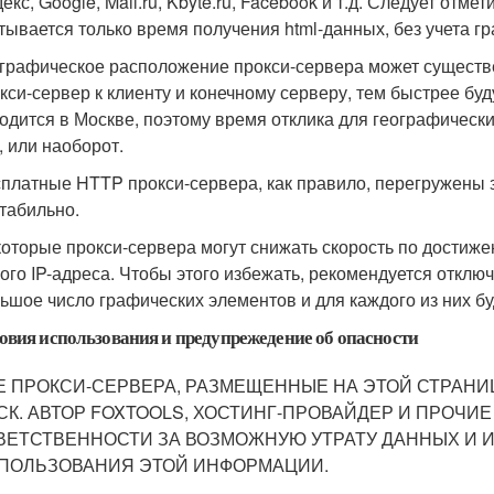
екс, Google, Mail.ru, Kbyte.ru, Facebook и т.д. Следует отме
тывается только время получения html-данных, без учета г
графическое расположение прокси-сервера может существе
кси-сервер к клиенту и конечному серверу, тем быстрее б
одится в Москве, поэтому время отклика для географическ
, или наоборот.
платные HTTP прокси-сервера, как правило, перегружены 
табильно.
оторые прокси-сервера могут снижать скорость по достиже
ого IP-адреса. Чтобы этого избежать, рекомендуется отключа
ьшое число графических элементов и для каждого из них бу
овия использования и предупрежедение об опасности
Е ПРОКСИ-СЕРВЕРА, РАЗМЕЩЕННЫЕ НА ЭТОЙ СТРАНИЦ
СК. АВТОР FOXTOOLS, ХОСТИНГ-ПРОВАЙДЕР И ПРОЧИЕ
ВЕТСТВЕННОСТИ ЗА ВОЗМОЖНУЮ УТРАТУ ДАННЫХ И И
ПОЛЬЗОВАНИЯ ЭТОЙ ИНФОРМАЦИИ.