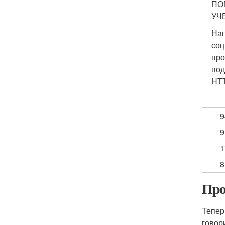
ПО
УЧ
Нап
соц
про
под
HTT
9
9
1
8
Про
Тепер
говор