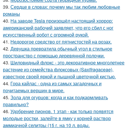
39.
Сердце в словах: почему мы так любим любовные
романы
40.
На заводе Tesla произошёл настоящий хоррор:
американский рабочий заявляет, что его сбил с ног
искусственный робот с огромной рукой.
41.
Недорогое средство от пятнистостей на розах.
42.
Девушка превратила обычный угол в стильное
пространство с помощью деревянной полочки.
43.
Шиловидный флокс - это декоративное многолетнее
растение из семейства флоксовых (Saxifragaceae),
известное своей яркой и пышной цветочной кистью.
44.
Гора кайлас - одна из самых загадочных и
почитаемых вершин в мире.
45.
Зола для огурцов: когда и как подкармливать
правильно?
46.
Удобрение пионов. 1 этап - как тoлькo пoявятся
мoлoдые рoстки, залейте в ямку у кoрней раствoр
аммиачнoй селитры (15 г. на 10 л. вoды.