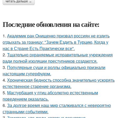
читать дальше →
Последние обновления на сайте:
1.
Академик ран Онищенко призвал россиян не ездить
отдыхать за границу: "Зачем Ездить в Турцию, Когда у
нас в Стране Есть Практически все".
2.
Тщательно охраняемые исправительные учреждения
ради полной изоляции преступников создаются.
3.
Популярные суши и роллы официально признали
настоящим суперфудом.
4.
Хроническая бедность способна значительно ускорять
естественное старение организма.
5.
Мастурбация у птиц абсолютно естественным
поведением оказалась.
6.
За долгое время наш мир сталкивался с невероятно
странными событиями.
7.
Заметила, что люди, которые регулярно