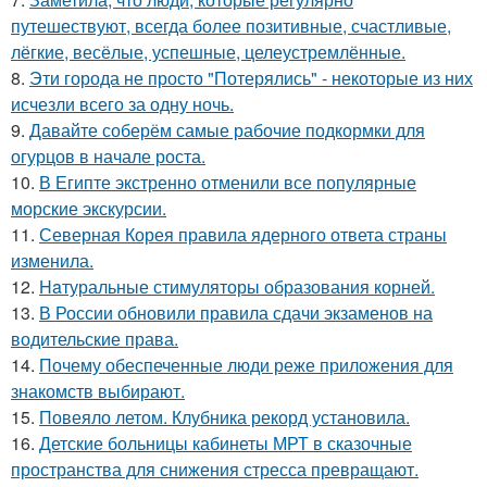
путешествуют, всегда более позитивные, счастливые,
лёгкие, весёлые, успешные, целеустремлённые.
8.
Эти города не просто "Потерялись" - некоторые из них
исчезли всего за одну ночь.
9.
Давайте соберём самые рабочие подкормки для
огурцов в начале роста.
10.
В Египте экстренно отменили все популярные
морские экскурсии.
11.
Северная Корея правила ядерного ответа страны
изменила.
12.
Haтуральные стимуляторы образования корней.
13.
В России обновили правила сдачи экзаменов на
водительские права.
14.
Почему обеспеченные люди реже приложения для
знакомств выбирают.
15.
Повеяло летом. Клубника рекорд установила.
16.
Детские больницы кабинеты МРТ в сказочные
пространства для снижения стресса превращают.