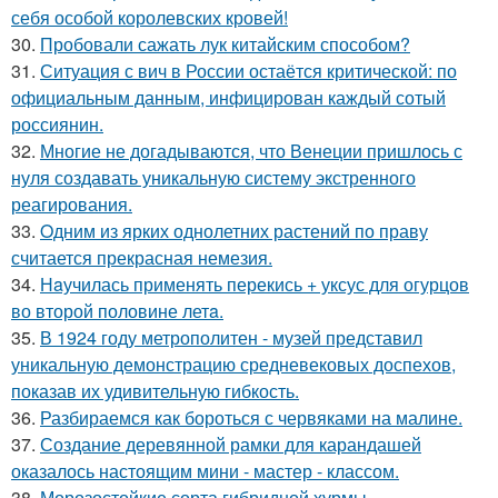
себя особой королевских кровей!
30.
Пробовали сажать лук китайским способом?
31.
Ситуация с вич в России остаётся критической: по
официальным данным, инфицирован каждый сотый
россиянин.
32.
Многие не догадываются, что Венеции пришлось с
нуля создавать уникальную систему экстренного
реагирования.
33.
Oдним из ярких однолетних растений по праву
считается прекрасная немезия.
34.
Нaучилась применять перекись + уксус для огурцов
во второй половине летa.
35.
В 1924 году метрополитен - музей представил
уникальную демонстрацию средневековых доспехов,
показав их удивительную гибкость.
36.
Разбираемся как бороться с червяками на малине.
37.
Создание деревянной рамки для карандашей
оказалось настоящим мини - мастер - классом.
38.
Морозостойкие сорта гибридной хурмы.