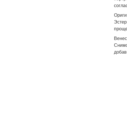
согла
Ориги
Эстер
проще
Венес
Снимо
добав