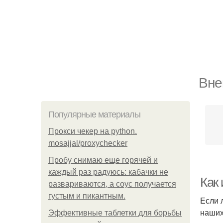
Вне
Популярные материалы
Прокси чекер на python.
mosajjal/proxychecker
Пробу снимаю еще горячей и
каждый раз радуюсь: кабачки не
Как
развариваются, а соус получается
густым и пикантным.
Если 
наших
Эффективные таблетки для борьбы