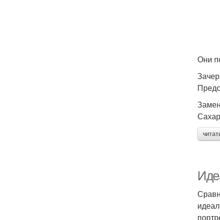
Они п
Зачер
Предс
Замен
Сахар
читат
Иде
Сравн
идеал
портр