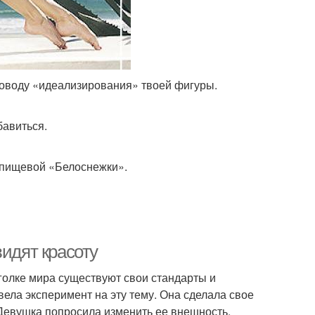
 поводу «идеализирования» твоей фигуры.
бавиться.
 пищевой «Белоснежки».
видят красоту
голке мира существуют свои стандарты и
ела эксперимент на эту тему. Она сделала свое
 Девушка попросила изменить ее внешность,