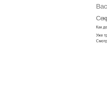
Вас
Сек
Как д
Уже т
Смотр