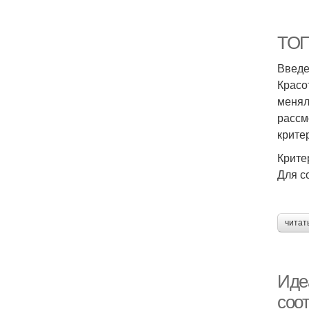
ТОП
Введ
Красо
менял
рассм
крите
Крите
Для с
читат
Иде
соо