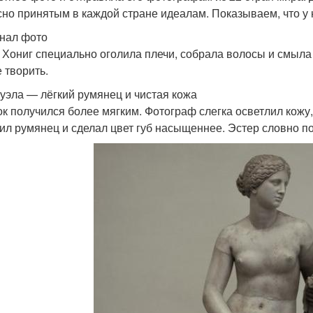
сно принятым в каждой стране идеалам. Показываем, что у 
нал фото
 Хониг специально оголила плечи, собрала волосы и смыл
 творить.
уэла — лёгкий румянец и чистая кожа
к получился более мягким. Фотограф слегка осветлил кожу,
ил румянец и сделал цвет губ насыщеннее. Эстер словно п