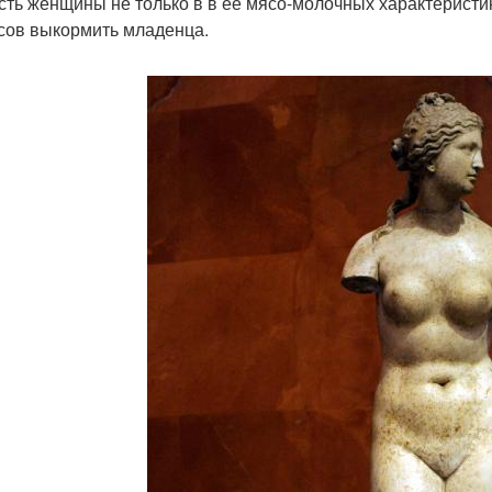
сть женщины не только в в ее мясо-молочных характеристи
сов выкормить младенца.