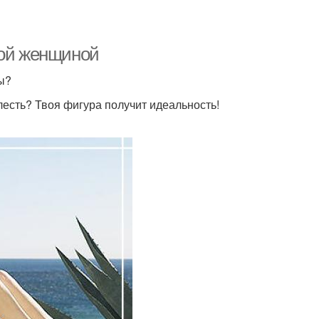
вой женщиной
ы?
лесть? Твоя фигура получит идеальность!