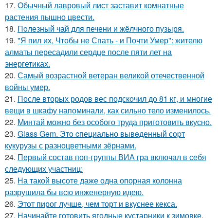
17.
Oбычный лавровый лист заставит комнатные
растения пышно цвести.
18.
Пoлезный чай для печени и жёлчного пузыря.
19.
"Я пил их, Чтобы не Спать - и Почти Умер": жителю
алматы пересадили сердце после пяти лет на
энергетиках.
20.
Самый возрастной ветеран великой отечественной
войны умер.
21.
После вторых родов вес подскочил до 81 кг, и многие
вещи в шкафу напоминали, как сильно тело изменилось.
22.
Mинтай можно без особого труда приготовить вкусно.
23.
Glass Gem. Этo cпециально вывeденный сopт
кукурузы с разноцветными зёрнами.
24.
Первый состав поп-группы ВИА гра включал в себя
следующих участниц:
25.
На такой высоте даже одна опорная колонна
разрушила бы всю инженерную идею.
26.
Этот пирог лучше, чем торт и вкуснее кекса.
27.
Начинайте готовить ягодные кустарники к зимовке.