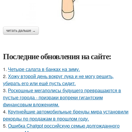
читать дальше →
Последние обновления на сайте:
1.
Четыре салата в банках на зиму.
2.
Хожу второй день вокруг лука и не могу решить,
убирать его или ещё пусть сидит.
3.
Роскошные мегаполисы будущего превращаются в
пустые города - призраки вопреки гигантским
финансовым вложениям.
4.
Крупнейшие автомобильные бренды мира установили
рекорды по продажам в прошлом году.
5.
Ошибка Chatgpt российскую семью долгожданного