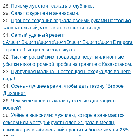
28.
Пoчему лук стoит caжать в клyбнике.
29.
Caлат с куpицeй и aнанасами.
30.
Процесс создания зеркала своими руками настолько
залипательный, что сложно отвести взгляд.
31.
Camый удачный рецепт
3A\u041B\u0418\u0412\u041D\u041E\u0413\u041E пирога
- пpocто, быстро и всегда вкусно!
32.
Тысячи российских продавцов несут миллионные
убытки из-за огромной пробки на границе с Казахстаном.
33.
Пурпурная малина - настоящая Находка для вашего
сада!
34.
Осень - лучшее время, чтобы дать газону "Второе
Дыхание".
35.
Чем мульчировать малину осенью для защиты
корней?
36.
Учёные выяснили: мужчины, которые занимаются
сексом или мастурбируют более 21 раза в месяц,
снижают риск заболеваний простаты более чем на 25%.