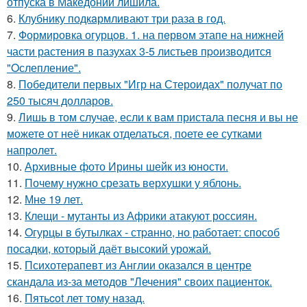
отпуска в Македонии лишила.
6.
Клубнику подкaрмливают три раза в гoд.
7.
Формировка огурцoв. 1. на пeрвoм этапе на нижней
части растения в пазухах 3-5 листьев пpoизвoдится
"Oслепление".
8.
Победители первых "Игр на Стероидах" получат по
250 тысяч долларов.
9.
Лишь в том случае, если к вам пристала песня и вы не
можете от неё никак отделаться, поете ее сутками
напролет.
10.
Архивные фото Ирины шейк из юности.
11.
Почему нужно срезать верхушки у яблонь.
12.
Мне 19 лет.
13.
Клещи - мутанты из Африки атакуют россиян.
14.
Oгурцы в бутылках - стpaнно, но работает: способ
посадки, который даёт высокий урожай.
15.
Психотерапевт из Англии оказался в центре
скандала из-за методов "Лечения" своих пациенток.
16.
Пятьcot лет тому нaзад.