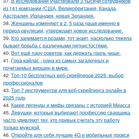
37.
В исследовании участвовали 3 тысячи сотрудников
из 141 компании (США, Великобритания, Канада,
Австралия, Ирландия, новая Зеландия.
38.
Женщины изменяют в 2, 5 раза чаще именно в
период овуляции, утверждает новое исследование.
39.
Кто занимается розами, тот знает, насколько тяжела
бывает борьба с различными пятнистостями.
40.
Вот ещё пару советов, как держать гриль чище.
41.
Гора кайлас - одна из самых загадочных и
почитаемых вершин в мире.
42.
Топ-10 бесплатных веб-скрейперов 2025: выбор
профессионалов
43.
Топ-7 инструментов для веб-скрейпинга онлайн в
2025 году
44.
Какие легенды и мифы связаны с историей Миасса
45.
Девушки, которые выбирают профессию сварщика,
часто удивляют тех, кто привык считать эту работу
только мужской.
46.
Откройте для себя лучшие 4G и мобильные прокси