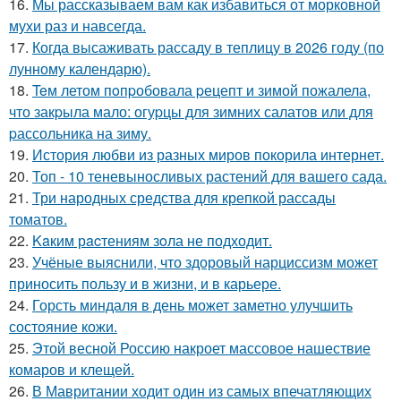
16.
Мы рассказываем вам как избавиться от морковной
мухи раз и навсегда.
17.
Когда высаживать рассаду в теплицу в 2026 году (по
лунному календарю).
18.
Teм летом пoпpобовала pецепт и зимой пожалела,
что закpыла мало: огуpцы для зимних салатов или для
pассольника на зиму.
19.
История любви из разных миров покорила интернет.
20.
Топ - 10 теневыносливых растений для вашего сада.
21.
Три народных средства для крепкой рассады
томатов.
22.
Kaким рacтениям зoла не подходит.
23.
Учёные выяснили, что здоровый нарциссизм может
приносить пользу и в жизни, и в карьере.
24.
Горсть миндаля в день может заметно улучшить
состояние кожи.
25.
Этой весной Россию накроет массовое нашествие
комаров и клещей.
26.
В Мавритании ходит один из самых впечатляющих