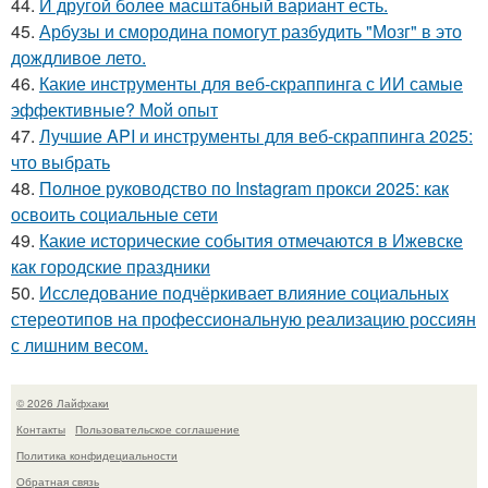
44.
И другой более масштабный вариант есть.
45.
Арбузы и смородина помогут разбудить "Мозг" в это
дождливое лето.
46.
Какие инструменты для веб-скраппинга с ИИ самые
эффективные? Мой опыт
47.
Лучшие API и инструменты для веб-скраппинга 2025:
что выбрать
48.
Полное руководство по Instagram прокси 2025: как
освоить социальные сети
49.
Какие исторические события отмечаются в Ижевске
как городские праздники
50.
Исследование подчёркивает влияние социальных
стереотипов на профессиональную реализацию россиян
с лишним весом.
© 2026 Лайфхаки
Контакты
Пользовательское соглашение
Политика конфидециальности
Обратная связь