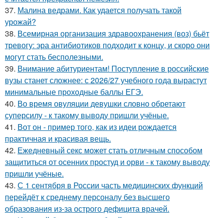
37.
Малина ведрами. Как удается получать такой
урожай?
38.
Всемирная организация здравоохранения (воз) бьёт
тревогу: эра антибиотиков подходит к концу, и скоро они
могут стать бесполезными.
39.
Внимание абитуриентам! Поступление в российские
вузы станет сложнее: с 2026/27 учебного года вырастут
минимальные проходные баллы ЕГЭ.
40.
Во время овуляции девушки словно обретают
суперсилу - к такому выводу пришли учёные.
41.
Вот он - пример того, как из идеи рождается
практичная и красивая вещь.
42.
Ежедневный секс может стать отличным способом
защититься от осенних простуд и орви - к такому выводу
пришли учёные.
43.
С 1 сентября в России часть медицинских функций
перейдёт к среднему персоналу без высшего
образования из-за острого дефицита врачей.