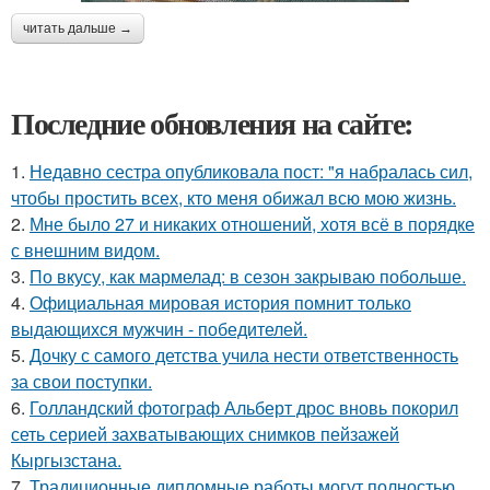
читать дальше →
Последние обновления на сайте:
1.
Недавно сестра опубликовала пост: "я набралась сил,
чтобы простить всех, кто меня обижал всю мою жизнь.
2.
Мне было 27 и никаких отношений, хотя всё в порядке
с внешним видом.
3.
По вкусу, как мармелад: в сезон закрываю побольше.
4.
Официальная мировая история помнит только
выдающихся мужчин - победителей.
5.
Дочку с самого детства учила нести ответственность
за свои поступки.
6.
Голландский фотограф Альберт дрос вновь покорил
сеть серией захватывающих снимков пейзажей
Кыргызстана.
7.
Традиционные дипломные работы могут полностью