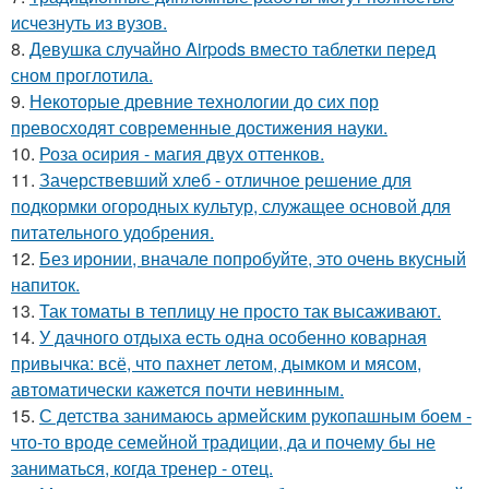
исчезнуть из вузов.
8.
Девушка случайно Airpods вместо таблетки перед
сном проглотила.
9.
Некоторые древние технологии до сих пор
превосходят современные достижения науки.
10.
Роза осирия - магия двух оттенков.
11.
Зачерствевший хлеб - отличное решение для
подкормки огородных культур, служащее основой для
питательного удобрения.
12.
Без иронии, вначале попробуйте, это очень вкусный
напиток.
13.
Так томаты в теплицу не просто так высаживают.
14.
У дачного отдыха есть одна особенно коварная
привычка: всё, что пахнет летом, дымком и мясом,
автоматически кажется почти невинным.
15.
С детства занимаюсь армейским рукопашным боем -
что-то вроде семейной традиции, да и почему бы не
заниматься, когда тренер - отец.