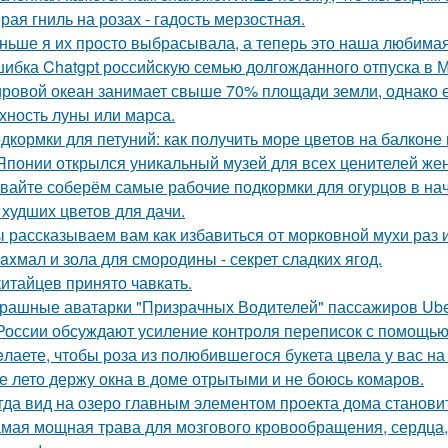
рая гниль на розах - гадость мерзостная.
ньше я их просто выбрасывала, а теперь это наша любимая 
ибка Chatgpt российскую семью долгожданного отпуска в 
ровой океан занимает свыше 70% площади земли, однако е
хность луны или марса.
дкормки для петуний: как получить море цветов на балконе 
Японии открылся уникальный музей для всех ценителей жен
вайте соберём самые рабочие подкормки для огурцов в нач
 худших цветов для дачи.
 рассказываем вам как избавиться от морковной мухи раз и
axмал и зола для смородины - секрет сладких ягод.
китайцев принято чавкать.
рашные аватарки "Призрачных Водителей" пассажиров Uber
России обсуждают усиление контроля переписок с помощью
лаете, чтобы роза из полюбившегося букета цвела у вас на
е лето держу окна в доме отрытыми и не боюсь комаров.
гда вид на озеро главным элементом проекта дома станови
мая мощная трава для мозгового кровообращения, сердца, с