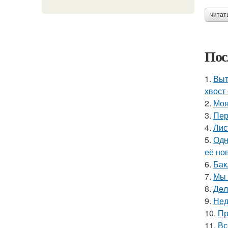
читат
Пос
1.
Выт
хвост 
2.
Моя
3.
Пер
4.
Лис
5.
Одн
её но
6.
Бак
7.
Мы 
8.
Дeл
9.
Нед
10.
Пр
11.
Вс