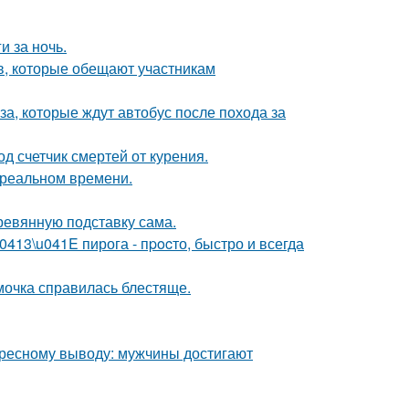
и за ночь.
в, которые обещают участникам
а, которые ждут автобус после похода за
д счетчик смертей от курения.
в реальном времени.
ревянную подставку сама.
13\u041E пирога - пpocто, быстро и всегда
мочка справилась блестяще.
ересному выводу: мужчины достигают