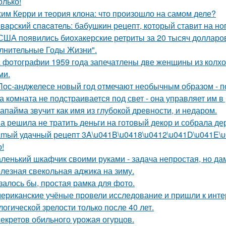
олько!
им Керри и теория клона: что произошло на самом деле?
вapский спacaтель: бабушкин рецепт, который ставит на ног
США появились биохакерские ретриты за 20 тысяч долларо
лнительные Годы Жизни".
 фoтографии 1959 года запечатлены две женщины из колхоз
ми.
Лос-анджелесе новый год отмечают необычным образом - по
а комната не подстраивается под свет - она управляет им 
апайма звучит как имя из глубокой древности, и недаром.
а решила не тратить деньги на готовый декор и собрала де
mый удачный рецепт 3A\u041B\u0418\u0412\u041D\u041E\u04
о!
ленький шкафчик своими руками - задача непростая, но да
лезная свекольная аджика на зиму.
залось бы, простая рамка для фото.
ериканские учёные провели исследование и пришли к инт
логической зрелости только после 40 лет.
секретов обильного урожая огурцов.