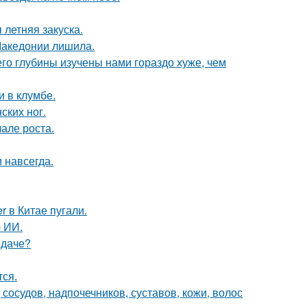
летняя закуска.
Македонии лишила.
го глубины изучены нами гораздо хуже, чем
и в клумбе.
ских ног.
але роста.
 навсегда.
 в Китае пугали.
 ИИ.
 даче?
тся.
осудов, надпочечников, суставов, кожи, волос