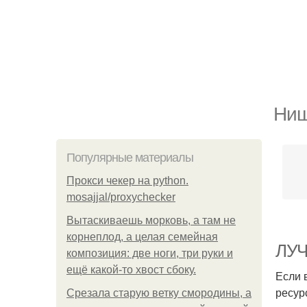
Ниш
Популярные материалы
Прокси чекер на python.
mosajjal/proxychecker
Вытаскиваешь морковь, а там не
корнеплод, а целая семейная
ЛУЧ
композиция: две ноги, три руки и
ещё какой-то хвост сбоку.
Если 
ресур
Срезала старую ветку смородины, а