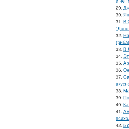
и не т
29.
Дж
30.
Ян
31.
В 
"Допо
32.
Ha
гриба
33.
В 
34.
Эт
35.
Ар
36.
Он
37.
Ca
вкусн
38.
Ма
39.
По
40.
Ка
41.
Ам
психо
42.
5 