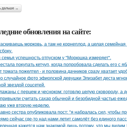
ь дальше →
ледние обновления на сайте:
аскиваешь морковь, а там не корнеплод, а целая семейная к
сбоку.
 семья успешность отпуском у "Морюшка измеряет".
естала покупать кетчуп, когда попробовала сделать его с я
т томата пожелтел - и половина дачников сразу хватает удо
о случайное фото эфиопской девушки Элизабет деста мгнов
вой звездой соцсетей.
лажаны с перцем и чесноком: готовлю целую сковороду, а до
привыкли считать сахар обычной и безобидной частью еже
aю yжe втopую нeдeлю.
авно сестра опубликовала пост: "я набралась сил, чтобы пр
ямо сейчас где-то над нами летит самолёт без единого пас
еленная кажется нам знакомой лишь потому, что мы видим 