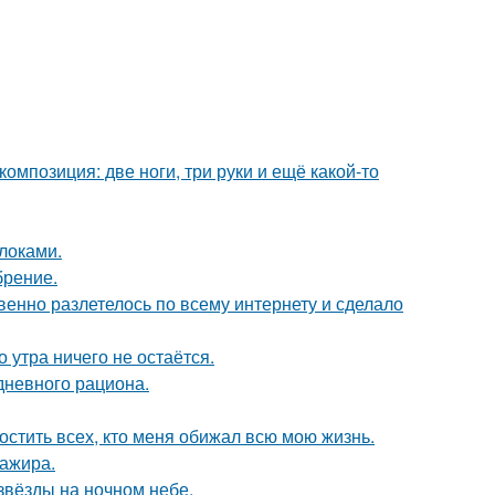
омпозиция: две ноги, три руки и ещё какой-то
блоками.
брение.
енно разлетелось по всему интернету и сделало
 утра ничего не остаётся.
дневного рациона.
остить всех, кто меня обижал всю мою жизнь.
сажира.
звёзды на ночном небе.