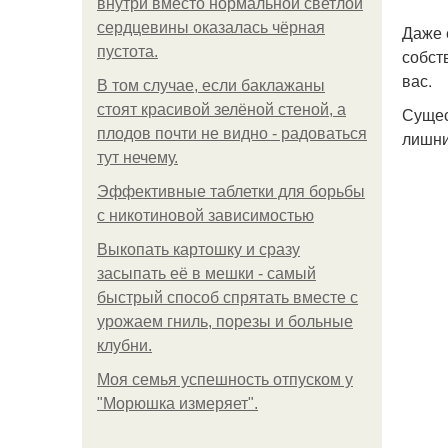
внутри вместо нормальной светлой
сердцевины оказалась чёрная
Даже 
пустота.
собст
вас.
В том случае, если баклажаны
стоят красивой зелёной стеной, а
Сущес
плодов почти не видно - радоваться
лишни
тут нечему.
Эффективные таблетки для борьбы
с никотиновой зависимостью
Выкопать картошку и сразу
засыпать её в мешки - самый
быстрый способ спрятать вместе с
урожаем гниль, порезы и больные
клубни.
Моя семья успешность отпуском у
"Морюшка измеряет".