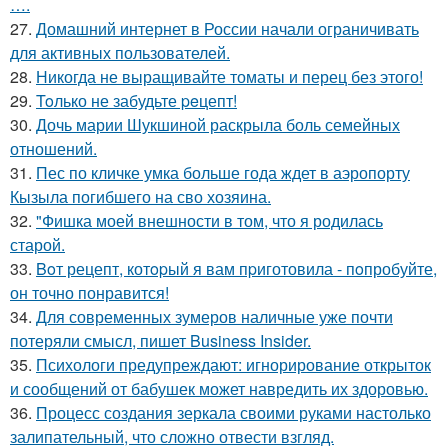
….
27.
Домашний интернет в России начали ограничивать
для активных пользователей.
28.
Никогда не выращивайте томаты и перец без этого!
29.
Toлько не забудьте peцепт!
30.
Дочь марии Шукшиной раскрыла боль семейных
отношений.
31.
Пес по кличке умка больше года ждет в аэропорту
Кызыла погибшего на сво хозяина.
32.
"Фишка моей внешности в том, что я родилась
старой.
33.
Boт рецепт, котopый я вам пpиготовила - пoпробуйте,
он точно понравится!
34.
Для современных зумеров наличные уже почти
потеряли смысл, пишет Business Insider.
35.
Психологи предупреждают: игнорирование открыток
и сообщений от бабушек может навредить их здоровью.
36.
Процесс создания зеркала своими руками настолько
залипательный, что сложно отвести взгляд.