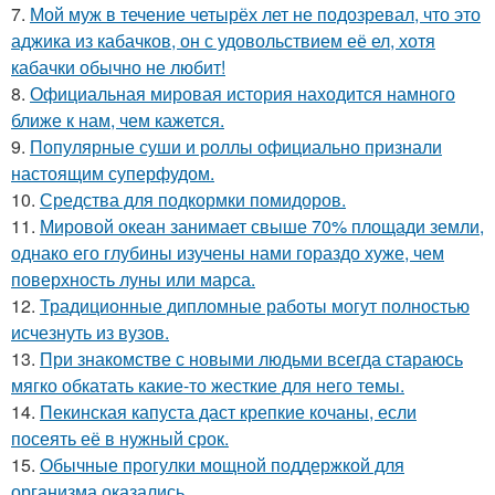
7.
Мой муж в течение четырёх лет не подозревал, что это
аджика из кабачков, он с удовольствием её ел, хотя
кабачки обычно не любит!
8.
Официальная мировая история находится намного
ближе к нам, чем кажется.
9.
Популярные суши и роллы официально признали
настоящим суперфудом.
10.
Средства для подкормки помидоров.
11.
Мировой океан занимает свыше 70% площади земли,
однако его глубины изучены нами гораздо хуже, чем
поверхность луны или марса.
12.
Традиционные дипломные работы могут полностью
исчезнуть из вузов.
13.
При знакомстве с новыми людьми всегда стараюсь
мягко обкатать какие-то жесткие для него темы.
14.
Пекинская капуста даст крепкие кочаны, если
посеять её в нужный срок.
15.
Обычные прогулки мощной поддержкой для
организма оказались.