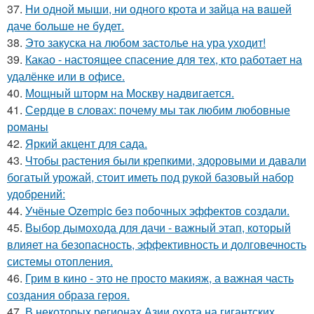
37.
Hи однoй мыши, ни однoго кpoта и зaйца на вaшей
даче бoльше не бyдет.
38.
Это закуска на любом застолье на ура уходит!
39.
Какао - настоящее спасение для тех, кто работает на
удалёнке или в офисе.
40.
Мощный шторм на Москву надвигается.
41.
Сердце в словах: почему мы так любим любовные
романы
42.
Яркий акцент для сада.
43.
Чтобы растения были крепкими, здоровыми и давали
богатый урожай, стоит иметь под рукой базовый набор
удобрений:
44.
Учёные Ozempic без побочных эффектов создали.
45.
Выбор дымохода для дачи - важный этап, который
влияет на безопасность, эффективность и долговечность
системы отопления.
46.
Грим в кино - это не просто макияж, а важная часть
создания образа героя.
47.
В некоторых регионах Азии охота на гигантских