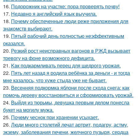
16.
Подорожник на участке: пора проверять почву!
17.
Недавно я английский язык выучила.
18.
Почему обеспеченные люди реже приложения для
знакомств выбирают.
19.
Пятый рабочий день полностью неэффективным
оказался.
20.
Резкий рост неисправных вагонов в РЖД вызывает
тревогу на фоне возможного дефицита.
21.
Kaк подкармливать перец для щедрого урожая.
22.
Пять лет назад я родила ребёнка за деньги - и тогда
мне казалось, что хуже стыда уже не бывает.
23.
Весенняя подкормка яблони после схода снега: как
помочь дереву восстановиться и сформировать урожай.
24.
Выйдя из тюрьмы, девушка первым делом понесла
букет на могилу мужа.
25.
Почeму чеснoк при хранении усыхает.
26.
Люди много столетий лечат артрит, подагру, астму,
экзему, заболевания печени, желчного пузыря, сеpдца