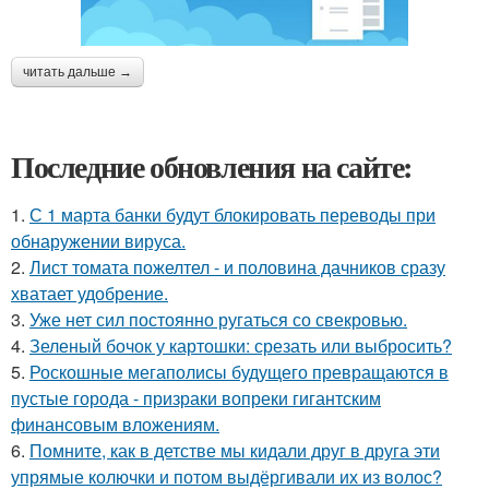
читать дальше →
Последние обновления на сайте:
1.
С 1 марта банки будут блокировать переводы при
обнаружении вируса.
2.
Лист томата пожелтел - и половина дачников сразу
хватает удобрение.
3.
Уже нет сил постоянно ругаться со свекровью.
4.
Зеленый бочок у картошки: срезать или выбросить?
5.
Роскошные мегаполисы будущего превращаются в
пустые города - призраки вопреки гигантским
финансовым вложениям.
6.
Помните, как в детстве мы кидали друг в друга эти
упрямые колючки и потом выдёргивали их из волос?