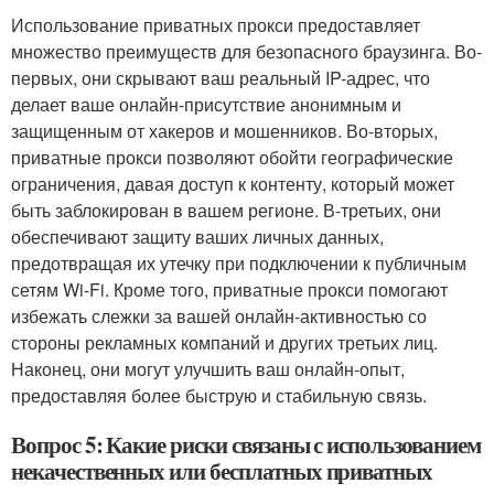
Использование приватных прокси предоставляет
множество преимуществ для безопасного браузинга. Во-
первых, они скрывают ваш реальный IP-адрес, что
делает ваше онлайн-присутствие анонимным и
защищенным от хакеров и мошенников. Во-вторых,
приватные прокси позволяют обойти географические
ограничения, давая доступ к контенту, который может
быть заблокирован в вашем регионе. В-третьих, они
обеспечивают защиту ваших личных данных,
предотвращая их утечку при подключении к публичным
сетям Wi-Fi. Кроме того, приватные прокси помогают
избежать слежки за вашей онлайн-активностью со
стороны рекламных компаний и других третьих лиц.
Наконец, они могут улучшить ваш онлайн-опыт,
предоставляя более быструю и стабильную связь.
Вопрос 5: Какие риски связаны с использованием
некачественных или бесплатных приватных