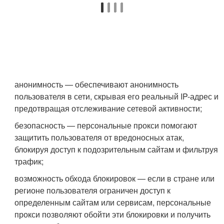
анонимность — обеспечивают анонимность
пользователя в сети, скрывая его реальный IP-адрес и
предотвращая отслеживание сетевой активности;
безопасность — персональные прокси помогают
защитить пользователя от вредоносных атак,
блокируя доступ к подозрительным сайтам и фильтруя
трафик;
возможность обхода блокировок — если в стране или
регионе пользователя ограничен доступ к
определенным сайтам или сервисам, персональные
прокси позволяют обойти эти блокировки и получить