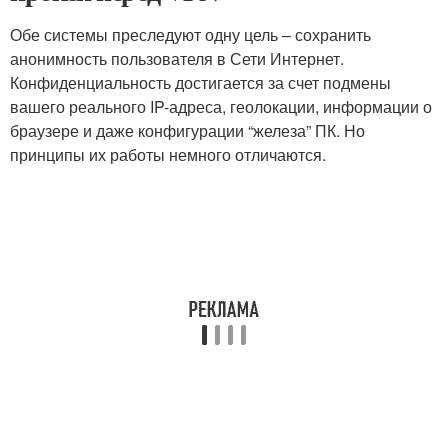
Обе системы преследуют одну цель – сохранить
анонимность пользователя в Сети Интернет.
Конфиденциальность достигается за счет подмены
вашего реального IP-адреса, геолокации, информации о
браузере и даже конфигурации “железа” ПК. Но
принципы их работы немного отличаются.