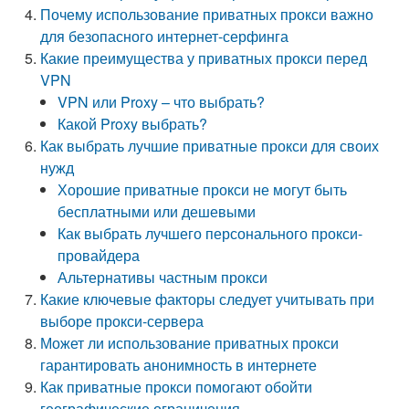
Почему использование приватных прокси важно
для безопасного интернет-серфинга
Какие преимущества у приватных прокси перед
VPN
VPN или Proxy – что выбрать?
Какой Proxy выбрать?
Как выбрать лучшие приватные прокси для своих
нужд
Хорошие приватные прокси не могут быть
бесплатными или дешевыми
Как выбрать лучшего персонального прокси-
провайдера
Альтернативы частным прокси
Какие ключевые факторы следует учитывать при
выборе прокси-сервера
Может ли использование приватных прокси
гарантировать анонимность в интернете
Как приватные прокси помогают обойти
географические ограничения