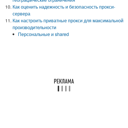
Как оценить надежность и безопасность прокси-
сервера
Как настроить приватные прокси для максимальной
производительности
Персональные и shared