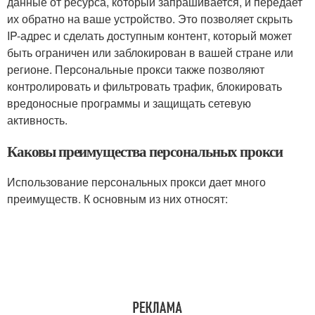
данные от ресурса, который запрашивается, и передает
их обратно на ваше устройство. Это позволяет скрыть
IP-адрес и сделать доступным контент, который может
быть ограничен или заблокирован в вашей стране или
регионе. Персональные прокси также позволяют
контролировать и фильтровать трафик, блокировать
вредоносные программы и защищать сетевую
активность.
Каковы преимущества персональных прокси
Использование персональных прокси дает много
преимуществ. К основным из них относят: