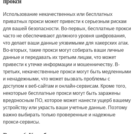
прокси
Использование некачественных или бесплатных
приватных прокси может привести к серьезным рискам
для вашей безопасности. Во-первых, бесплатные прокси
часто не обеспечивают должного уровня шифрования,
что делает ваши данные уязвимыми для хакерских атак.
Во-вторых, такие прокси могут собирать ваши личные
данные и передавать их третьим лицам, что может
привести к утечке информации и мошенничеству. В-
третьих, некачественные прокси могут быть медленными
и ненадежными, что может вызвать проблемы с
доступом к веб-сайтам и онлайн-сервисам. Кроме того,
некоторые бесплатные прокси могут быть заражены
вредоносным ПО, которое может нанести ущерб вашему
устройству или украсть ваши учетные данные. Поэтому
важно выбирать только проверенные и надежные
прокси-сервисы.