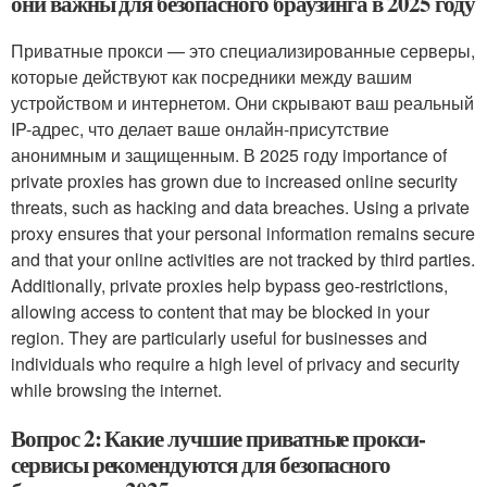
они важны для безопасного браузинга в 2025 году
Приватные прокси — это специализированные серверы,
которые действуют как посредники между вашим
устройством и интернетом. Они скрывают ваш реальный
IP-адрес, что делает ваше онлайн-присутствие
анонимным и защищенным. В 2025 году importance of
private proxies has grown due to increased online security
threats, such as hacking and data breaches. Using a private
proxy ensures that your personal information remains secure
and that your online activities are not tracked by third parties.
Additionally, private proxies help bypass geo-restrictions,
allowing access to content that may be blocked in your
region. They are particularly useful for businesses and
individuals who require a high level of privacy and security
while browsing the internet.
Вопрос 2: Какие лучшие приватные прокси-
сервисы рекомендуются для безопасного