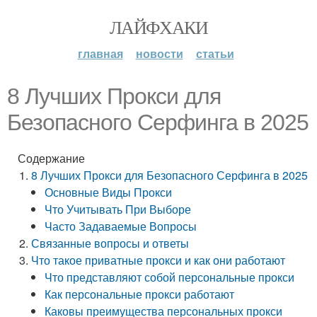
ЛАЙФХАКИ
главная
новости
статьи
8 Лучших Прокси для
Безопасного Серфинга в 2025
Содержание
8 Лучших Прокси для Безопасного Серфинга в 2025
Основные Виды Прокси
Что Учитывать При Выборе
Часто Задаваемые Вопросы
Связанные вопросы и ответы
Что такое приватные прокси и как они работают
Что представляют собой персональные прокси
Как персональные прокси работают
Каковы преимущества персональных прокси