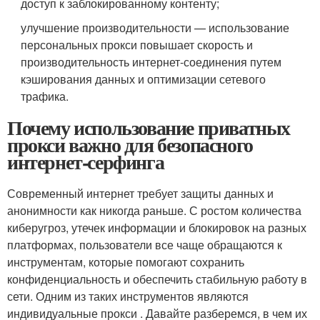
доступ к заблокированному контенту;
улучшение производительности — использование
персональных прокси повышает скорость и
производительность интернет-соединения путем
кэширования данных и оптимизации сетевого
трафика.
Почему использование приватных
прокси важно для безопасного
интернет-серфинга
Современный интернет требует защиты данных и
анонимности как никогда раньше. С ростом количества
киберугроз, утечек информации и блокировок на разных
платформах, пользователи все чаще обращаются к
инструментам, которые помогают сохранить
конфиденциальность и обеспечить стабильную работу в
сети. Одним из таких инструментов являются
индивидуальные прокси . Давайте разберемся, в чем их