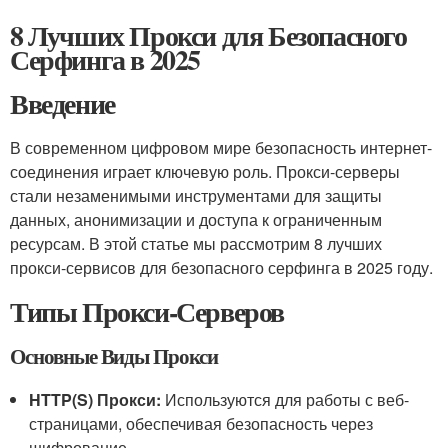
8 Лучших Прокси для Безопасного
Серфинга в 2025
Введение
В современном цифровом мире безопасность интернет-
соединения играет ключевую роль. Прокси-серверы
стали незаменимыми инструментами для защиты
данных, анонимизации и доступа к ограниченным
ресурсам. В этой статье мы рассмотрим 8 лучших
прокси-сервисов для безопасного серфинга в 2025 году.
Типы Прокси-Серверов
Основные Виды Прокси
HTTP(S) Прокси:
Используются для работы с веб-
страницами, обеспечивая безопасность через
шифрование.