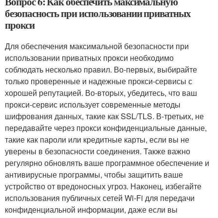
Вопрос 6: Как обеспечить максимальную
безопасность при использовании приватных
прокси
Для обеспечения максимальной безопасности при
использовании приватных прокси необходимо
соблюдать несколько правил. Во-первых, выбирайте
только проверенные и надежные прокси-сервисы с
хорошей репутацией. Во-вторых, убедитесь, что ваш
прокси-сервис использует современные методы
шифрования данных, такие как SSL/TLS. В-третьих, не
передавайте через прокси конфиденциальные данные,
такие как пароли или кредитные карты, если вы не
уверены в безопасности соединения. Также важно
регулярно обновлять ваше программное обеспечение и
антивирусные программы, чтобы защитить ваше
устройство от вредоносных угроз. Наконец, избегайте
использования публичных сетей Wi-Fi для передачи
конфиденциальной информации, даже если вы