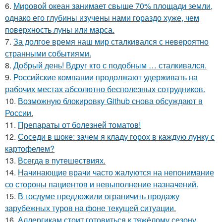
6.
Мировой океан занимает свыше 70% площади земли,
однако его глубины изучены нами гораздо хуже, чем
поверхность луны или марса.
7.
За долгое время наш мир сталкивался с невероятно
странными событиями.
8.
Добрый день! Вдруг кто с подобным … сталкивался.
9.
Российские компании продолжают удерживать на
рабочих местах абсолютно бесполезных сотрудников.
10.
Возможную блокировку Github снова обсуждают в
России.
11.
Препараты от болезней томатов!
12.
Соседи в шоке: зачем я кладу горох в каждую лунку с
картофелем?
13.
Всегда в путешествиях.
14.
Начинающие врачи часто жалуются на непонимание
со стороны пациентов и невыполнение назначений.
15.
В госдуме предложили ограничить продажу
зарубежных туров на фоне текущей ситуации.
16.
Аллергикам стоит готовиться к тяжёлому сезону