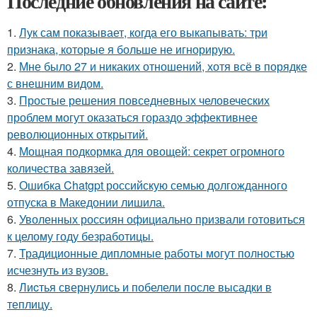
Последние обновления на сайте:
1.
Лук сам показывает, когда его выкапывать: три
признака, которые я больше не игнорирую.
2.
Мне было 27 и никаких отношений, хотя всё в порядке
с внешним видом.
3.
Простые решения повседневных человеческих
проблем могут оказаться гораздо эффективнее
революционных открытий.
4.
Мощная подкормка для овощей: секрет огромного
количества завязей.
5.
Ошибка Chatgpt российскую семью долгожданного
отпуска в Македонии лишила.
6.
Уволенных россиян официально призвали готовиться
к целому году безработицы.
7.
Традиционные дипломные работы могут полностью
исчезнуть из вузов.
8.
Лиcтья свернулись и побелели после высадки в
теплицу.