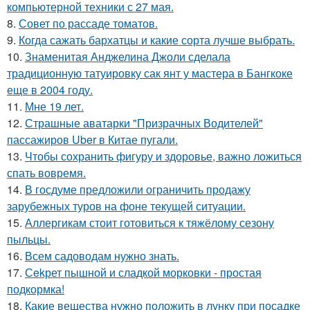
компьютерной техники с 27 мая.
8.
Совет по рассаде томатов.
9.
Когда сажать бархатцы и какие сорта лучше выбрать.
10.
Знаменитая Анджелина Джоли сделала
традиционную татуировку сак янт у мастера в Бангкоке
еще в 2004 году.
11.
Мне 19 лет.
12.
Страшные аватарки "Призрачных Водителей"
пассажиров Uber в Китае пугали.
13.
Чтобы сохранить фигуру и здоровье, важно ложиться
спать вовремя.
14.
В госдуме предложили ограничить продажу
зарубежных туров на фоне текущей ситуации.
15.
Аллергикам стоит готовиться к тяжёлому сезону
пыльцы.
16.
Всем садоводам нужно знать.
17.
Сekрет пышной и сладкой морковки - простая
подкормка!
18.
Какие вещества нужно положить в лунку при посадке