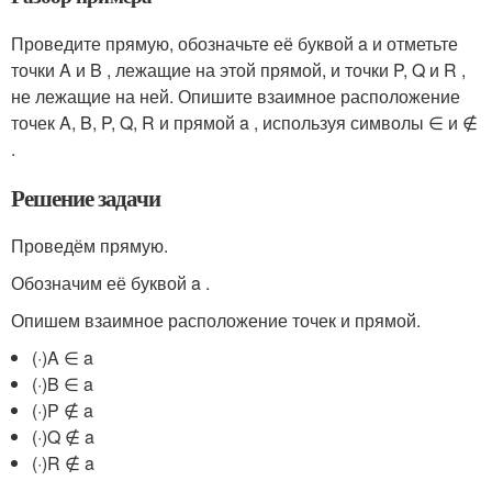
Проведите прямую, обозначьте её буквой a и отметьте
точки A и B , лежащие на этой прямой, и точки P, Q и R ,
не лежащие на ней. Опишите взаимное расположение
точек A, B, P, Q, R и прямой a , используя символы ∈ и ∉
.
Решение задачи
Проведём прямую.
Обозначим её буквой a .
Опишем взаимное расположение точек и прямой.
(·)A ∈ a
(·)B ∈ a
(·)P ∉ a
(·)Q ∉ a
(·)R ∉ a