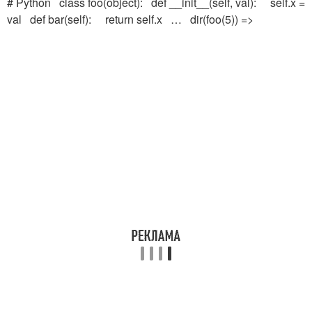
# Python class foo(object): def __init__(self, val): self.x =
val def bar(self): return self.x … dir(foo(5)) =>