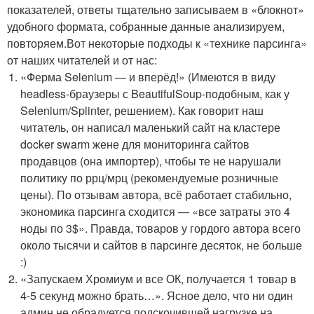
показателей, ответы тщательно записываем в «блокнот»
удобного формата, собранные данные анализируем,
повторяем.Вот некоторые подходы к «технике парсинга»
от наших читателей и от нас:
«Ферма Selenium — и вперёд!» (Имеются в виду
headless-браузеры с BeautifulSoup-подобным, как у
Selenium/Splinter, решением). Как говорит наш
читатель, он написал маленький сайт на кластере
docker swarm жене для мониторинга сайтов
продавцов (она импортер), чтобы те не нарушали
политику по ррц/мрц (рекомендуемые розничные
цены). По отзывам автора, всё работает стабильно,
экономика парсинга сходится — «все затраты это 4
ноды по 3$». Правда, товаров у гордого автора всего
около тысячи и сайтов в парсинге десяток, не больше
:)
«Запускаем Хромиум и все ОК, получается 1 товар в
4-5 секунд можно брать…». Ясное дело, что ни один
админ не обрадуется подскочившей нагрузке на