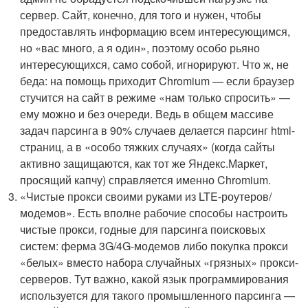
сервер. Сайт, конечно, для того и нужен, чтобы
предоставлять информацию всем интересующимся,
но «вас много, а я один», поэтому особо рьяно
интересующихся, само собой, игнорируют. Что ж, не
беда: на помощь приходит Chromium — если браузер
стучится на сайт в режиме «нам только спросить» —
ему можно и без очереди. Ведь в общем массиве
задач парсинга в 90% случаев делается парсинг html-
страниц, а в «особо тяжких случаях» (когда сайты
активно защищаются, как тот же Яндекс.Маркет,
просящий капчу) справляется именно Chromium.
«Чистые прокси своими руками из LTE-роутеров/
модемов». Есть вполне рабочие способы настроить
чистые прокси, годные для парсинга поисковых
систем: ферма 3G/4G-модемов либо покупка прокси
«белых» вместо набора случайных «грязных» прокси-
серверов. Тут важно, какой язык программирования
используется для такого промышленного парсинга —