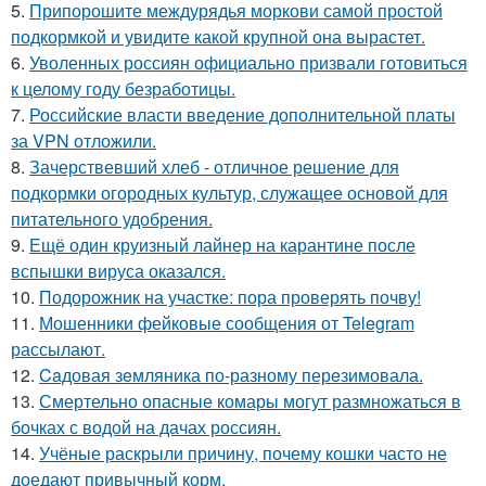
5.
Припорошите междурядья моркови самой простой
подкормкой и увидите какой крупной она вырастет.
6.
Уволенных россиян официально призвали готовиться
к целому году безработицы.
7.
Российские власти введение дополнительной платы
за VPN отложили.
8.
Зачерствевший хлеб - отличное решение для
подкормки огородных культур, служащее основой для
питательного удобрения.
9.
Ещё один круизный лайнер на карантине после
вспышки вируса оказался.
10.
Подорожник на участке: пора проверять почву!
11.
Мошенники фейковые сообщения от Telegram
рассылают.
12.
Caдовая зeмляника по-разному перeзимовала.
13.
Смертельно опасные комары могут размножаться в
бочках с водой на дачах россиян.
14.
Учёные раскрыли причину, почему кошки часто не
доедают привычный корм.