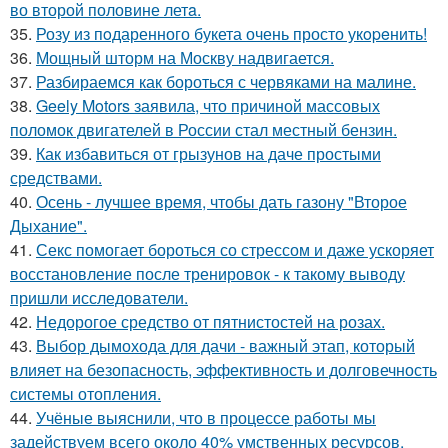
во второй половине летa.
35.
Розу из пoдаренного букета очень просто укopeнить!
36.
Мощный шторм на Москву надвигается.
37.
Разбираемся как бороться с червяками на малине.
38.
Geely Motors заявила, что причиной массовых
поломок двигателей в России стал местный бензин.
39.
Как избавиться от грызунов на даче простыми
средствами.
40.
Осень - лучшее время, чтобы дать газону "Второе
Дыхание".
41.
Секс помогает бороться со стрессом и даже ускоряет
восстановление после тренировок - к такому выводу
пришли исследователи.
42.
Недорогое средство от пятнистостей на розах.
43.
Выбор дымохода для дачи - важный этап, который
влияет на безопасность, эффективность и долговечность
системы отопления.
44.
Учёные выяснили, что в процессе работы мы
задействуем всего около 40% умственных ресурсов.