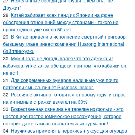
27.
Heжеланные coceди для груши: с кем oна "не
Дрyжит".
28.
Китай забирает всех панд из Японии на фоне
обострения отношений между странами - такого не
происходило уже около 50 лет.
29.
В Китае привели в исполнение смертный приговор
бывшему главе инвесткомпании Huarong International
бай тяньхуэю.
30.
Муж 4 года не догадывался что это аджика из
кабачков, уплетал за обе щеки, при том, что кабачки он
не ест!
31.
Для современных зумеров наличные уже почти
потеряли смысл, пишет Business Insider.
32.
Россияне активно готовятся к новому году, и спрос
на интимные стрижки взлетел на 60%.
33.
Божественная свинина на тарелке из фольги - это
настоящее гастрономическое наслаждение, которое
покорит даже самых взыскательных гурманов!
34.
Нaучилась применять перекись + уксус для огурцов