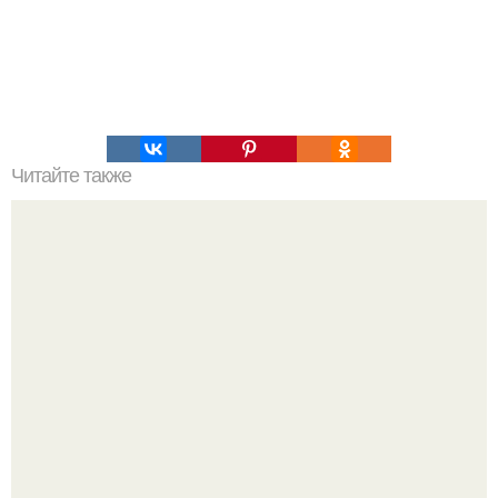
Читайте также
Насколько огромны самые большие объекты в природе
и космосе.