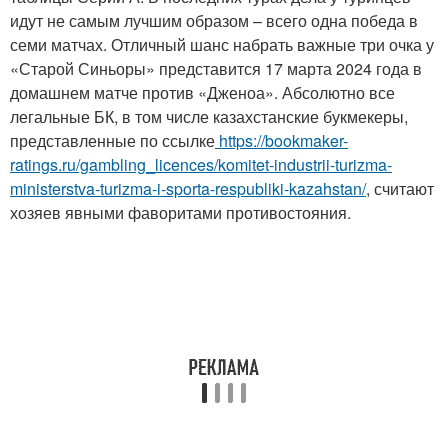
идут не самым лучшим образом – всего одна победа в
семи матчах. Отличный шанс набрать важные три очка у
«Старой Синьоры» представится 17 марта 2024 года в
домашнем матче против «Дженоа». Абсолютно все
легальные БК, в том числе казахстанские букмекеры,
представленные по ссылке
https://bookmaker-
ratings.ru/gambling_licences/komitet-industrii-turizma-
ministerstva-turizma-i-sporta-respubliki-kazahstan/
, считают
хозяев явными фаворитами противостояния.