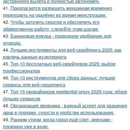
экстренного вылета и полностью автономен.
41.
Предлагается разрешить женщинам временно
переходить на удалёнку во время менструации.
42.
Чтобы заточить секатор и обеспечить его
эффективную работу, следуйте этим шагам:
43.
Банановая кожура - природное удобрение для
огорода.
44.
Лучшие инструменты для веб-скрейпинга 2025: как
извлечь данные из интернета
45.
Топ-10 бесплатных веб-скрейперов 2025: выбор
профессионалов
46.
Топ-10 инструментов для сбора данных: лучшие
сервисы для веб-скраппинга
47.
Топ-15 провайдеров residential proxy 2025 года: обзор
лучших сервисов
48.
Организация дровника - важный аспект для хранения
дров в порядке, сухости и удобстве использования.
49.
Ранним утром, когда город ещё спит, девушки -
пловчихи уже в воде.