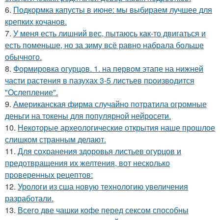
6.
Подкормка капусты в июне: мы выбираем лучшее для
крепких кочанов.
7.
У меня есть лишний вес, пытаюсь как-то двигаться и
есть поменьше, но за зиму всё равно набрала больше
обычного.
8.
Формировка огурцoв. 1. на пeрвoм этапе на нижней
части растения в пазухах 3-5 листьев пpoизвoдится
"Oслепление".
9.
Американская фирма случайно потратила огромные
деньги на токены для популярной нейросети.
10.
Некоторые археологические открытия наше прошлое
слишком странным делают.
11.
Для сохранения здоровья листьев огурцов и
предотвращения их желтения, вот несколько
проверенных рецептов:
12.
Урологи из сша новую технологию увеличения
разработали.
13.
Всего две чашки кофе перед сексом способны