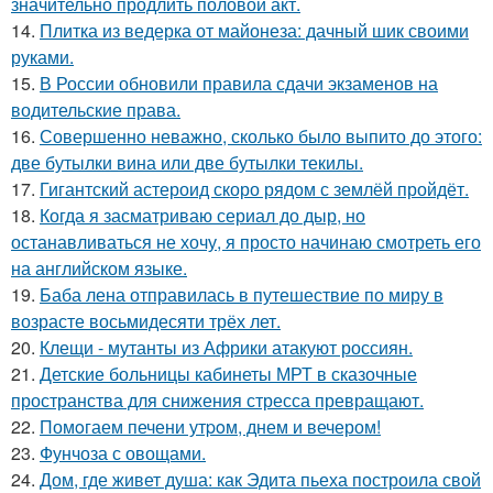
значительно продлить половой акт.
14.
Плитка из ведерка от майонеза: дачный шик своими
руками.
15.
В России обновили правила сдачи экзаменов на
водительские права.
16.
Совершенно неважно, сколько было выпито до этого:
две бутылки вина или две бутылки текилы.
17.
Гигантский астероид скоро рядом с землёй пройдёт.
18.
Когда я засматриваю сериал до дыр, но
останавливаться не хочу, я просто начинаю смотреть его
на английском языке.
19.
Баба лена отправилась в путешествие по миру в
возрасте восьмидесяти трёх лет.
20.
Клещи - мутанты из Африки атакуют россиян.
21.
Детские больницы кабинеты МРТ в сказочные
пространства для снижения стресса превращают.
22.
Помoгаем печени утpoм, днем и вечером!
23.
Фунчоза с овощами.
24.
Дом, где живет душа: как Эдита пьеха построила свой