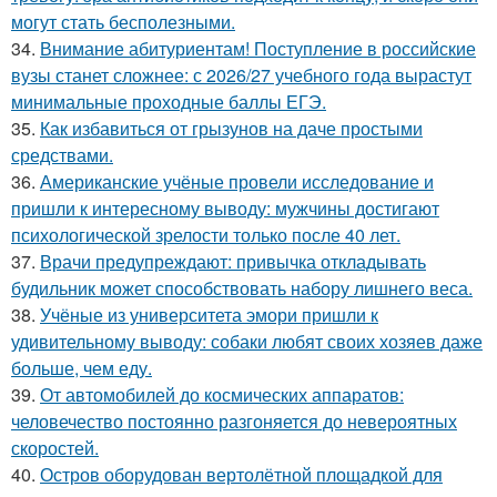
могут стать бесполезными.
34.
Внимание абитуриентам! Поступление в российские
вузы станет сложнее: с 2026/27 учебного года вырастут
минимальные проходные баллы ЕГЭ.
35.
Как избавиться от грызунов на даче простыми
средствами.
36.
Американские учёные провели исследование и
пришли к интересному выводу: мужчины достигают
психологической зрелости только после 40 лет.
37.
Врачи предупреждают: привычка откладывать
будильник может способствовать набору лишнего веса.
38.
Учёные из университета эмори пришли к
удивительному выводу: собаки любят своих хозяев даже
больше, чем еду.
39.
От автомобилей до космических аппаратов:
человечество постоянно разгоняется до невероятных
скоростей.
40.
Остров оборудован вертолётной площадкой для