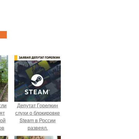
сли
Депутат Горелкин
ят
слухи о блокировке
ной
Steam в России
ов
развеял.
 -