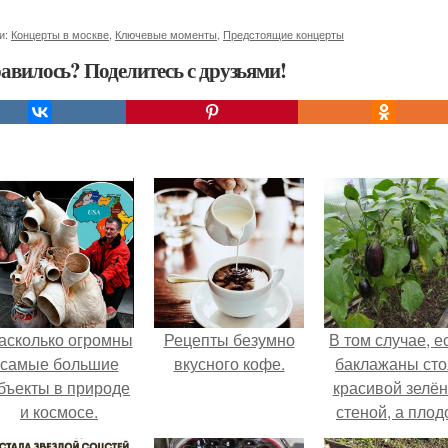
и:
Концерты в москве
,
Ключевые моменты
,
Предстоящие концерты
авилось? Поделитесь с друзьями!
асколько огромны
Рецепты безумно
В том случае, е
самые большие
вкусного кофе.
баклажаны сто
бъекты в природе
красивой зелё
и космосе.
стеной, а плод
почти не видно