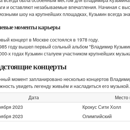
а всегда была особенным местом для Владимира Кузьмина.
ги и оставляют незабываемые впечатления. Начиная с выс
иозными шоу на крупнейших площадках, Кузьмин всегда знае
евые моменты карьеры
вый концерт в Москве состоялся в 1978 году.
985 году вышел первый сольный альбом "Владимир Кузьмин 
000-х годах Кузьмин сталуем участником крупнейших музы
дстоящие концерты
нный момент запланировано несколько концертов Владимир
жность увидеть легенду живьём и насладиться его музыкой.
Дата
Место 
оября 2023
Крокус Сити Холл
оября 2023
Олимпийский