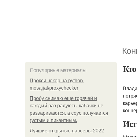
Кон
Кто
Популярные материалы
Прокси чекер на python.
Влади
mosajjal/proxychecker
потря
Пробу снимаю еще горячей и
карье
каждый раз радуюсь: кабачки не
конце
развариваются, а соус получается
Ист
густым и пикантным.
Лучшие открытые парсеры 2022