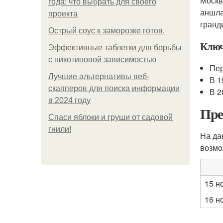
Москв
года: что выбрать для своего
аншла
проекта
гранд
Острый соус к заморозке готов.
Ключ
Эффективные таблетки для борьбы
с никотиновой зависимостью
Пер
Лучшие альтернативы веб-
В 1
скапперов для поиска информации
В 2
в 2024 году
Пре
Спаси яблоки и груши от садовой
гнили!
На да
возмо
15 н
16 н