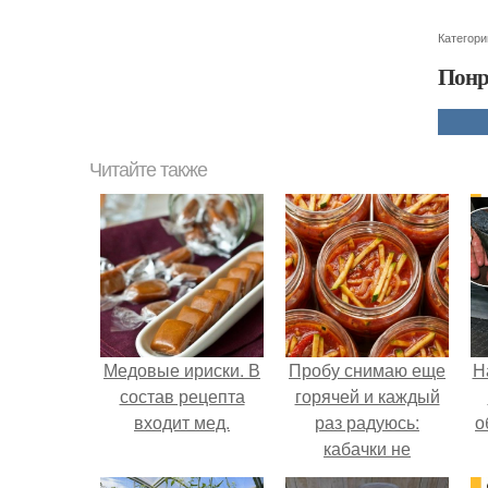
Категори
Понр
Читайте также
Медовые ириски. В
Пробу снимаю еще
Н
состав рецепта
горячей и каждый
входит мед.
раз радуюсь:
о
кабачки не
развариваются, а