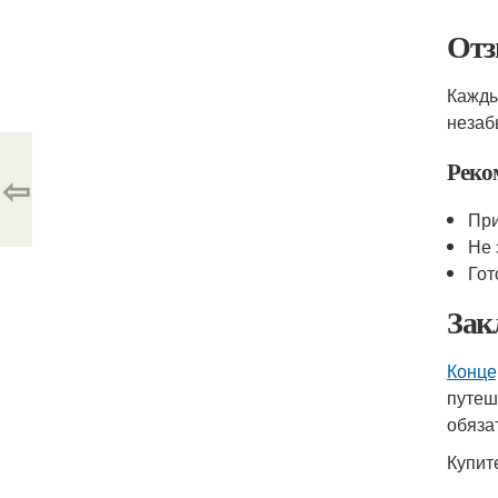
Отз
Кажды
незаб
Реко
⇦
При
Не 
Гот
Зак
Конце
путеш
обяза
Купит