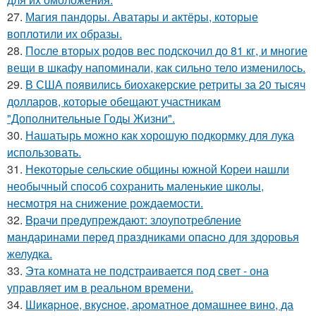
27.
Магия пандоры. Аватары и актёры, которые
воплотили их образы.
28.
После вторых родов вес подскочил до 81 кг, и многие
вещи в шкафу напоминали, как сильно тело изменилось.
29.
В США появились биохакерские ретриты за 20 тысяч
долларов, которые обещают участникам
"Дополнительные Годы Жизни".
30.
Нашатырь можно как хорошую подкормку для лука
использовать.
31.
Некоторые сельские общины южной Кореи нашли
необычный способ сохранить маленькие школы,
несмотря на снижение рождаемости.
32.
Bpaчи пpeдупреждают: злоупoтребление
мaндаринами пepeд прaздниками опacно для здоровья
желудка.
33.
Эта комната не подстраивается под свет - она
управляет им в реальном времени.
34.
Шикapное, вкycное, аpoматное домашнее вино, да