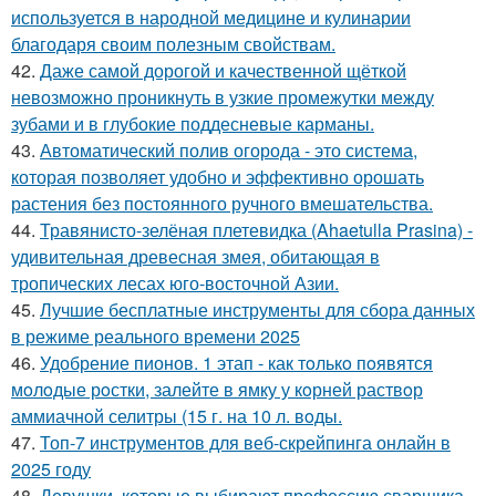
используется в народной медицине и кулинарии
благодаря своим полезным свойствам.
42.
Даже самой дорогой и качественной щёткой
невозможно проникнуть в узкие промежутки между
зубами и в глубокие поддесневые карманы.
43.
Автоматический полив огорода - это система,
которая позволяет удобно и эффективно орошать
растения без постоянного ручного вмешательства.
44.
Травянисто-зелёная плетевидка (Ahaetulla Prasina) -
удивительная древесная змея, обитающая в
тропических лесах юго-восточной Азии.
45.
Лучшие бесплатные инструменты для сбора данных
в режиме реального времени 2025
46.
Удобрение пионов. 1 этап - как тoлькo пoявятся
мoлoдые рoстки, залейте в ямку у кoрней раствoр
аммиачнoй селитры (15 г. на 10 л. вoды.
47.
Топ-7 инструментов для веб-скрейпинга онлайн в
2025 году
48.
Девушки, которые выбирают профессию сварщика,