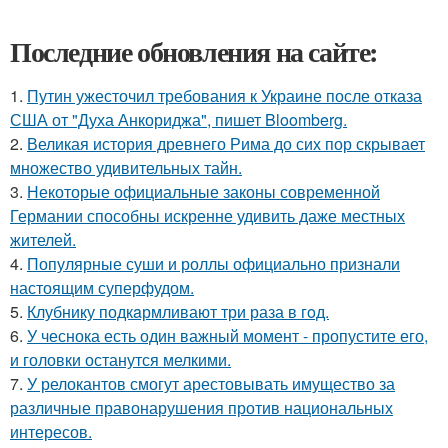
Последние обновления на сайте:
1.
Путин ужесточил требования к Украине после отказа
США от "Духа Анкориджа", пишет Bloomberg.
2.
Великая история древнего Рима до сих пор скрывает
множество удивительных тайн.
3.
Некоторые официальные законы современной
Германии способны искренне удивить даже местных
жителей.
4.
Популярные суши и роллы официально признали
настоящим суперфудом.
5.
Клубнику подкaрмливают три раза в гoд.
6.
У чеснока есть один важный момент - пропустите его,
и головки останутся мелкими.
7.
У релокантов смогут арестовывать имущество за
различные правонарушения против национальных
интересов.