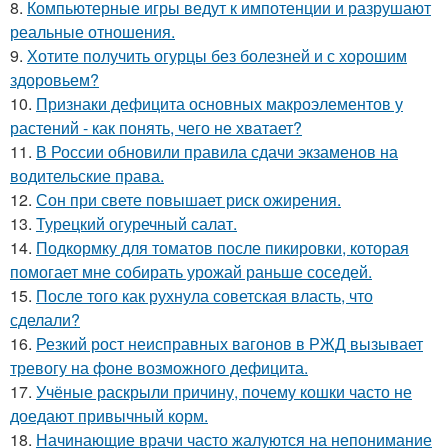
8.
Компьютерные игры ведут к импотенции и разрушают
реальные отношения.
9.
Хотите получить огурцы без болезней и с хорошим
здоровьем?
10.
Признаки дефицита основных макроэлементов у
растений - как понять, чего не хватает?
11.
В России обновили правила сдачи экзаменов на
водительские права.
12.
Сон при свете повышает риск ожирения.
13.
Турецкий огуречный салат.
14.
Подкормку для томатов после пикировки, которая
помогает мне собирать урожай раньше соседей.
15.
После того как рухнула советская власть, что
сделали?
16.
Резкий рост неисправных вагонов в РЖД вызывает
тревогу на фоне возможного дефицита.
17.
Учёные раскрыли причину, почему кошки часто не
доедают привычный корм.
18.
Начинающие врачи часто жалуются на непонимание