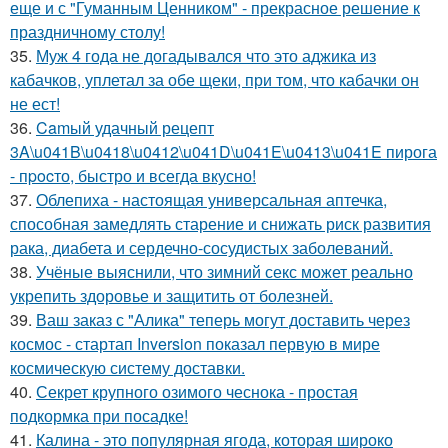
еще и с "Гуманным Ценником" - прекрасное решение к
праздничному столу!
35.
Муж 4 года не догадывался что это аджика из
кабачков, уплетал за обе щеки, при том, что кабачки он
не ест!
36.
Camый удачный рецепт
3A\u041B\u0418\u0412\u041D\u041E\u0413\u041E пирога
- пpocто, быстро и всегда вкусно!
37.
Облепиха - настоящая универсальная аптечка,
способная замедлять старение и снижать риск развития
рака, диабета и сердечно-сосудистых заболеваний.
38.
Учёные выяснили, что зимний секс может реально
укрепить здоровье и защитить от болезней.
39.
Ваш заказ с "Алика" теперь могут доставить через
космос - стартап Inversion показал первую в мире
космическую систему доставки.
40.
Секрет крупного озимого чеснока - простая
подкормка при посадке!
41.
Калина - это популярная ягода, которая широко