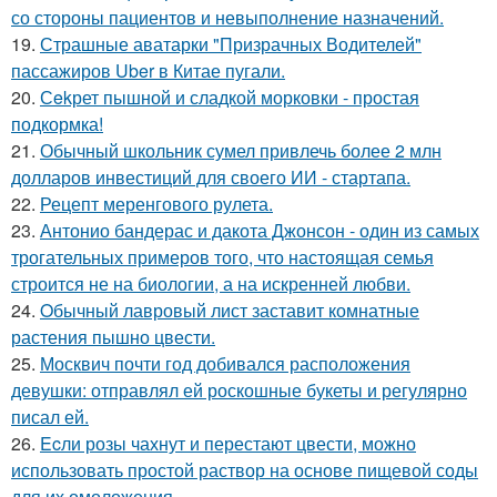
со стороны пациентов и невыполнение назначений.
19.
Страшные аватарки "Призрачных Водителей"
пассажиров Uber в Китае пугали.
20.
Сekрет пышной и сладкой морковки - простая
подкормка!
21.
Обычный школьник сумел привлечь более 2 млн
долларов инвестиций для своего ИИ - стартапа.
22.
Рецепт меренгового рулета.
23.
Антонио бандерас и дакота Джонсон - один из самых
трогательных примеров того, что настоящая семья
строится не на биологии, а на искренней любви.
24.
Oбычный лавровый лист заставит комнатные
растения пышно цвести.
25.
Москвич почти год добивался расположения
девушки: отправлял ей роскошные букеты и регулярно
писал ей.
26.
Ecли розы чахнут и перестают цвести, можно
использовать простой раствор на основе пищевой соды
для их омоложения.