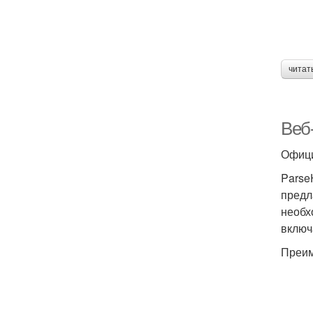
читат
Веб
Офици
Parse
предл
необх
включ
Преим