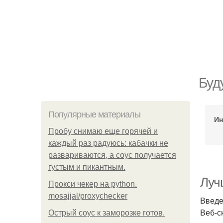
Буд
Популярные материалы
Ин
Пробу снимаю еще горячей и
каждый раз радуюсь: кабачки не
развариваются, а соус получается
густым и пикантным.
Лучш
Прокси чекер на python.
mosajjal/proxychecker
Введ
Веб-с
Острый соус к заморозке готов.