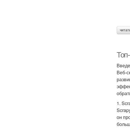
читат
Топ-
Введ
Веб-с
разви
эффек
обрат
1. Sc
Scrap
он пр
больш