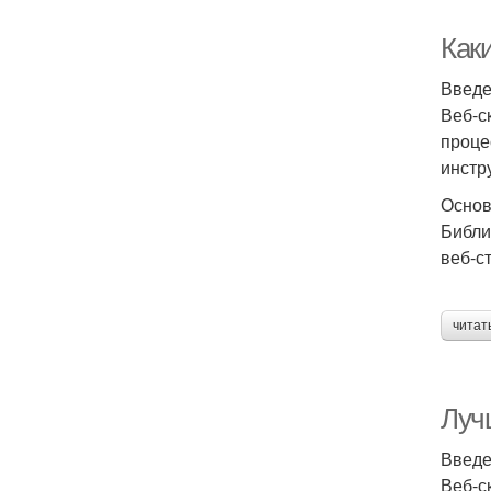
Как
Введ
Веб-с
проце
инстр
Основ
Библи
веб-с
читат
Луч
Введ
Веб-с