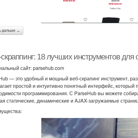
ь дальше →
-скраппинг: 18 лучших инструментов для
альный сайт: parsehub.com
Hub — это удобный и мощный веб-скрапинг инструмент, раз
агает простой и интуитивно понятный интерфейс, который 
одимости программирования. С ParseHub вы можете собира
ая статические, динамические и AJAX-загружаемые страни
ущества: