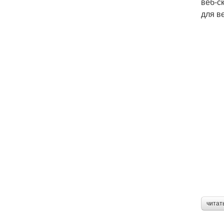
веб-с
для в
читат