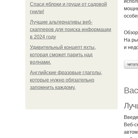
испол
Спаси яблоки и груши от садовой
мощны
гнили!
особе
Лучшие альтернативы веб-
скапперов для поиска информации
Обзор
в 2024 году
На ры
и нед
Удивительный концепт яхты,
которая сможет парить над
волнами.
читат
Английские фразовые глаголы,
которые нужно обязательно
Вас
запомнить каждому.
Луч
Введ
Веб-с
автом