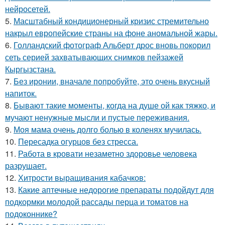
нейросетей.
5.
Масштабный кондиционерный кризис стремительно
накрыл европейские страны на фоне аномальной жары.
6.
Голландский фотограф Альберт дрос вновь покорил
сеть серией захватывающих снимков пейзажей
Кыргызстана.
7.
Без иронии, вначале попробуйте, это очень вкусный
напиток.
8.
Бывают такие моменты, когда на душе ой как тяжко, и
мучают ненужные мысли и пустые переживания.
9.
Моя мама очень долго болью в коленях мучилась.
10.
Пересадка огурцов без стресса.
11.
Работа в кровати незаметно здоровье человека
разрушает.
12.
Хитрости выращивания кабачков:
13.
Какие аптечные недорогие препараты подойдут для
подкормки молодой рассады перца и томатов на
подоконнике?