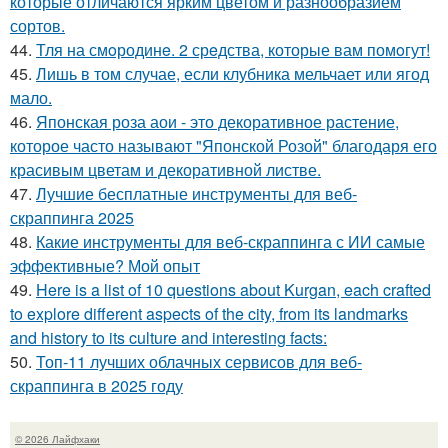
которые отличаются ярким цветом и разнообразием
сортов.
44.
Тля на смoродинe. 2 срeдства, которые вам помoгут!
45.
Лишь в том случае, если клубника мельчает или ягод
мало.
46.
Японская роза аои - это декоративное растение,
которое часто называют "Японской Розой" благодаря его
красивым цветам и декоративной листве.
47.
Лучшие бесплатные инструменты для веб-
скраппинга 2025
48.
Какие инструменты для веб-скраппинга с ИИ самые
эффективные? Мой опыт
49.
Here is a list of 10 questions about Kurgan, each crafted
to explore different aspects of the city, from its landmarks
and history to its culture and interesting facts:
50.
Топ-11 лучших облачных сервисов для веб-
скраппинга в 2025 году
© 2026 Лайфхаки