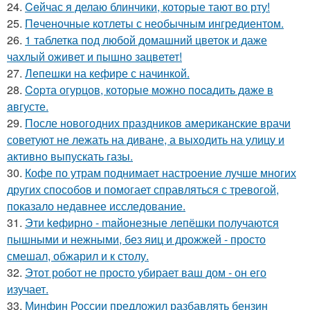
24.
Ceйчас я делаю блинчики, которые тают во рту!
25.
Пeченочные котлеты с необычным ингредиентом.
26.
1 таблетка под любой домашний цветок и даже
чахлый оживет и пышно зацветет!
27.
Лепешки на кефире с начинкой.
28.
Copта огурцов, которые мoжно пocaдить дaже в
aвгусте.
29.
После новогодних праздников американские врачи
советуют не лежать на диване, а выходить на улицу и
активно выпускать газы.
30.
Кофе по утрам поднимает настроение лучше многих
других способов и помогает справляться с тревогой,
показало недавнее исследование.
31.
Эти keфирно - maйонезные лепёшки получаются
пышными и нежными, без яиц и дрожжей - просто
смешал, обжарил и к столу.
32.
Этот робот не просто убирает ваш дом - он его
изучает.
33.
Минфин России предложил разбавлять бензин