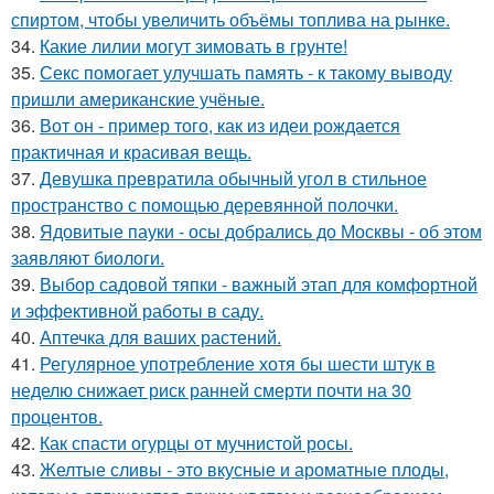
спиртом, чтобы увеличить объёмы топлива на рынке.
34.
Какие лилии могут зимовать в грунте!
35.
Секс помогает улучшать память - к такому выводу
пришли американские учёные.
36.
Вот он - пример того, как из идеи рождается
практичная и красивая вещь.
37.
Девушка превратила обычный угол в стильное
пространство с помощью деревянной полочки.
38.
Ядовитые пауки - осы добрались до Москвы - об этом
заявляют биологи.
39.
Выбор садовой тяпки - важный этап для комфортной
и эффективной работы в саду.
40.
Аптечка для ваших растений.
41.
Регулярное употребление хотя бы шести штук в
неделю снижает риск ранней смерти почти на 30
процентов.
42.
Как спасти огурцы от мучнистой росы.
43.
Желтые сливы - это вкусные и ароматные плоды,