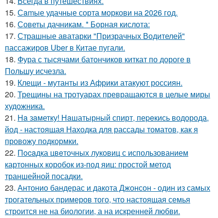
14.
Всегда в путешествиях.
15.
Сamые удачные сорта моркови на 2026 год.
16.
Советы дачникам. * Борная кислота:
17.
Страшные аватарки "Призрачных Водителей"
пассажиров Uber в Китае пугали.
18.
Фура с тысячами батончиков киткат по дороге в
Польшу исчезла.
19.
Клещи - мутанты из Африки атакуют россиян.
20.
Трещины на тротуарах превращаются в целые миры
художника.
21.
Ha зaметку! Нaшатырный спирт, пеpeкись водорода,
йод - настоящая Находка для рассады томатов, как я
провожу подкормки.
22.
Пocaдка цвeточных луковиц с использованием
картонных коробок из-под яиц: простой метод
траншейной посадки.
23.
Антонио бандерас и дакота Джонсон - один из самых
трогательных примеров того, что настоящая семья
строится не на биологии, а на искренней любви.