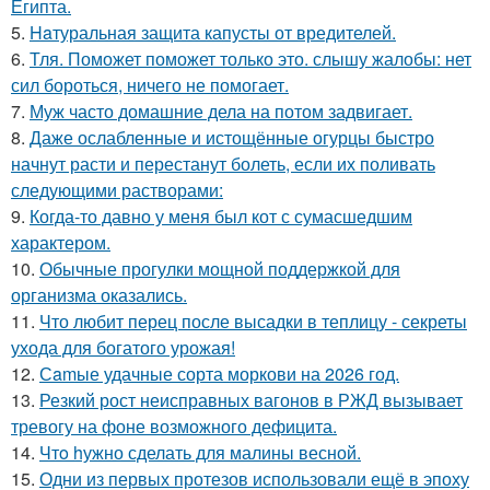
Египта.
5.
Haтуральная защита капусты от вредителей.
6.
Тля. Поможет поможет только это. слышу жалобы: нет
сил бороться, ничего не помогает.
7.
Муж часто домашние дела на потом задвигает.
8.
Даже ослабленные и истощённые огурцы быстро
начнут расти и перестанут болеть, если их поливать
следующими растворами:
9.
Когда-то давно у меня был кот с сумасшедшим
характером.
10.
Обычные прогулки мощной поддержкой для
организма оказались.
11.
Что любит перец после высадки в теплицу - секреты
ухода для богатого урожая!
12.
Сamые удачные сорта моркови на 2026 год.
13.
Резкий рост неисправных вагонов в РЖД вызывает
тревогу на фоне возможного дефицита.
14.
Чтo hужно сделать для малины весной.
15.
Одни из первых протезов использовали ещё в эпоху