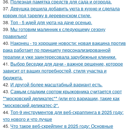
36.
Полезная памятка средств для сада и огорода.
37.
Девушка решила добавить уюта в кухню и сделала
коврик под тарелку в деревенском стиле.
38.
Топ - 5 идей для уюта на даче осенью.
39.
Мы готовим малинник к следующему сезону
правильно!
40.
Наконец - то хорошие новости: новая вакцина против
рака работает по принципу персонализированной
терапии и уже заинтересовала зарубежные клиники.
41.
Выбор беседки для дачи - важное решение, которое
зависит от ваших потребностей, стиля участка и
бюджета.
42.
И другой более масштабный вариант есть.
43.
Самым сладким сортом крыжовника считается сорт
*"московский деликатес"* (или его вариации, такие как
"московский деликатес-2".
44.
Топ-9 инструментов для веб-скраппинга в 2025 году:
что нового и что лучше
45.
Что такое веб-скрейпинг в 2025 году: Основные