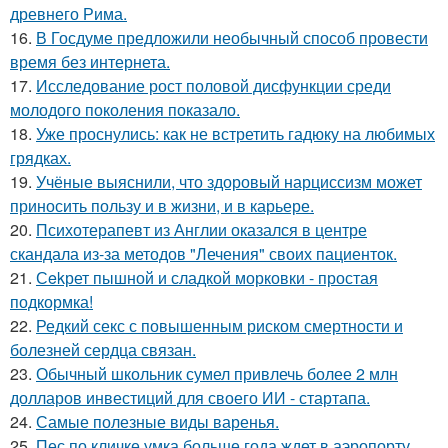
древнего Рима.
16.
В Госдуме предложили необычный способ провести
время без интернета.
17.
Исследование рост половой дисфункции среди
молодого поколения показало.
18.
Уже проснулись: как не встретить гадюку на любимых
грядках.
19.
Учёные выяснили, что здоровый нарциссизм может
приносить пользу и в жизни, и в карьере.
20.
Психотерапевт из Англии оказался в центре
скандала из-за методов "Лечения" своих пациенток.
21.
Сekрет пышной и сладкой морковки - простая
подкормка!
22.
Редкий секс с повышенным риском смертности и
болезней сердца связан.
23.
Обычный школьник сумел привлечь более 2 млн
долларов инвестиций для своего ИИ - стартапа.
24.
Самые полезные виды варенья.
25.
Пес по кличке умка больше года ждет в аэропорту