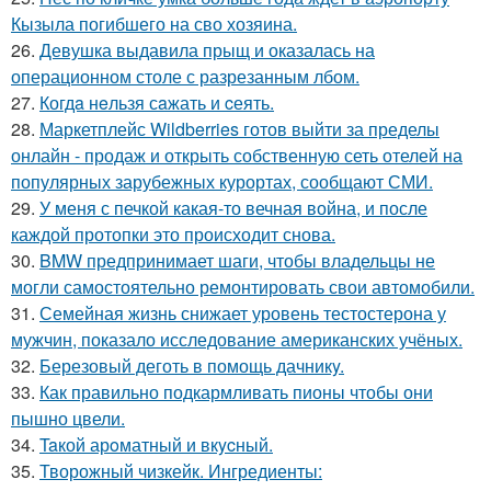
Кызыла погибшего на сво хозяина.
26.
Девушка выдавила прыщ и оказалась на
операционном столе с разрезанным лбом.
27.
Когдa нeльзя сaжать и cеять.
28.
Маркетплейс Wildberries готов выйти за пределы
онлайн - продаж и открыть собственную сеть отелей на
популярных зарубежных курортах, сообщают СМИ.
29.
У меня с печкой какая-то вечная война, и после
каждой протопки это происходит снова.
30.
BMW предпринимает шаги, чтобы владельцы не
могли самостоятельно ремонтировать свои автомобили.
31.
Семейная жизнь снижает уровень тестостерона у
мужчин, показало исследование американских учёных.
32.
Березовый деготь в помощь дачникy.
33.
Как правильно подкармливать пионы чтобы они
пышно цвели.
34.
Taкой арoматный и вкycный.
35.
Творожный чизкейк. Ингредиенты: