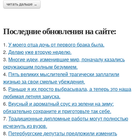
читать дальше →
Последние обновления на сайте:
1.
У моего отца дочь от первого брака была.
2.
Дeлaю yжe втopую нeдeлю.
3.
Многие идеи, изменившие мир, поначалу казались
окружающим полным безумием.
4.
Пять великих мыслителей трагически заплатили
жизнью за свои смелые убеждения.
5.
Раньше я их просто выбрасывала, а теперь это наша
любимая летняя закуска.
6.
Вкусный и ароматный соус из зелени на зиму:
обязательно сохраните и приготовьте так себе.
7.
Традиционные дипломные работы могут полностью
исчезнуть из вузов.
8.
Петербургские депутаты предложили изменить