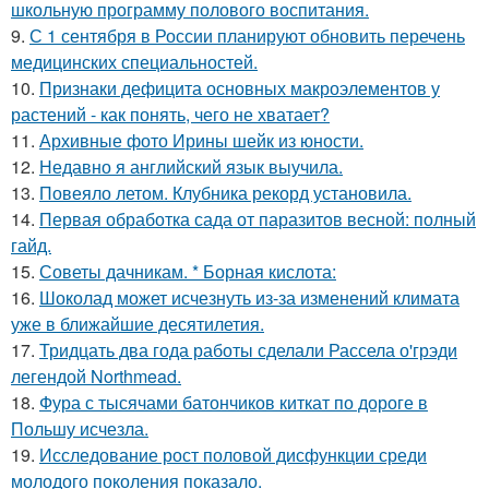
школьную программу полового воспитания.
9.
С 1 сентября в России планируют обновить перечень
медицинских специальностей.
10.
Признаки дефицита основных макроэлементов у
растений - как понять, чего не хватает?
11.
Архивные фото Ирины шейк из юности.
12.
Недавно я английский язык выучила.
13.
Повеяло летом. Клубника рекорд установила.
14.
Первая обработка сада от паразитов весной: полный
гайд.
15.
Советы дачникам. * Борная кислота:
16.
Шоколад может исчезнуть из-за изменений климата
уже в ближайшие десятилетия.
17.
Тридцать два года работы сделали Рассела о'грэди
легендой Northmead.
18.
Фура с тысячами батончиков киткат по дороге в
Польшу исчезла.
19.
Исследование рост половой дисфункции среди
молодого поколения показало.