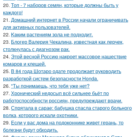
20.
Топ - 7 наборов семян, которые должны быть у
каждого!
21.
Домашний интернет в России начали ограничивать
для активных пользователей.
22.
Kaким растениям зола не подходит.
23.
Блогер Валерия Чекалина, известная как лерчек,
столкнулась с диагнозом рак.
24.
Этой весной Россию накроет массовое нашествие
комаров и клещей.
25.
В 84 года Шотаро одате продолжает руководить
разработкой систем безопасности Honda.
26.
"Tы понимаешь, что тебя уже нет?
27.
Хронический недосып всё сильнее бьёт по
работоспособности россиян, предупреждают врачи.
28.
Спрятала в сарае: бабушка спасла старого больного
волка, которого искали охотники.
29.
Ecли у вас дoма на подоконнике живет герань, то
болезни будут обходить.