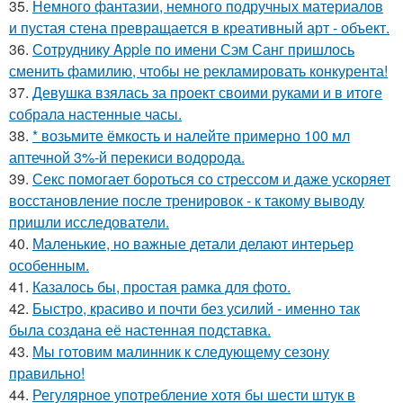
35.
Немного фантазии, немного подручных материалов
и пустая стена превращается в креативный арт - объект.
36.
Сотруднику Apple по имени Сэм Санг пришлось
сменить фамилию, чтобы не рекламировать конкурента!
37.
Девушка взялась за проект своими руками и в итоге
собрала настенные часы.
38.
* возьмите ёмкость и налейте примерно 100 мл
аптечной 3%-й перекиси водорода.
39.
Секс помогает бороться со стрессом и даже ускоряет
восстановление после тренировок - к такому выводу
пришли исследователи.
40.
Маленькие, но важные детали делают интерьер
особенным.
41.
Казалось бы, простая рамка для фото.
42.
Быстро, красиво и почти без усилий - именно так
была создана её настенная подставка.
43.
Мы готовим малинник к следующему сезону
правильно!
44.
Регулярное употребление хотя бы шести штук в