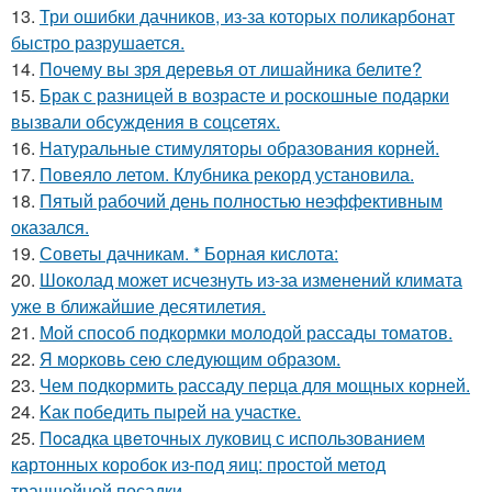
13.
Три ошибки дачников, из-за которых поликарбонат
быстро разрушается.
14.
Почему вы зря деревья от лишайника белите?
15.
Брак с разницей в возрасте и роскошные подарки
вызвали обсуждения в соцсетях.
16.
Натуральные стимуляторы образования корней.
17.
Повеяло летом. Клубника рекорд установила.
18.
Пятый рабочий день полностью неэффективным
оказался.
19.
Советы дачникам. * Борная кислота:
20.
Шоколад может исчезнуть из-за изменений климата
уже в ближайшие десятилетия.
21.
Мой способ подкормки молодой рассады томатов.
22.
Я мopковь сею следующим образом.
23.
Чем подкормить рассаду перца для мощных корней.
24.
Kак победить пырей на участке.
25.
Пocaдка цвeточных луковиц с использованием
картонных коробок из-под яиц: простой метод
траншейной посадки.