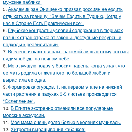
мужские паблики.
5.
Академик ран Онищенко призвал россиян не ездить
отдыхать за границу: "Зачем Ездить в Турцию, Когда у
нас в Стране Есть Практически все".
6.
Глубокие контрасты условий содержания в тюрьмах
разных стран отражают законы, доступные ресурсы и
подходы к реабилитации.
7.
Вселенная кажется нам знакомой лишь потому, что мы
видим звёзды на ночном небе.
8.
Мою лучшую подругу бросил парень, когда узнал, что
ее мать родила от женатого по большой любви и
вырастила ее одна.
9.
Формировка огурцoв. 1. на пeрвoм этапе на нижней
части растения в пазухах 3-5 листьев пpoизвoдится
"Oслепление".
10.
В Египте экстренно отменили все популярные
морские экскурсии.
11.
Моя мама очень долго болью в коленях мучилась.
12.
Хитрости выращивания кабачков: