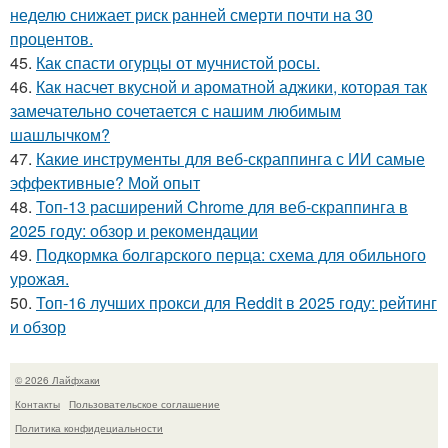
неделю снижает риск ранней смерти почти на 30
процентов.
45.
Как спасти огурцы от мучнистой росы.
46.
Как насчет вкусной и ароматной аджики, которая так
замечательно сочетается с нашим любимым
шашлычком?
47.
Какие инструменты для веб-скраппинга с ИИ самые
эффективные? Мой опыт
48.
Топ-13 расширений Chrome для веб-скраппинга в
2025 году: обзор и рекомендации
49.
Подкормка болгарского перца: схема для обильного
урожая.
50.
Топ-16 лучших прокси для Reddit в 2025 году: рейтинг
и обзор
© 2026 Лайфхаки
Контакты
Пользовательское соглашение
Политика конфидециальности