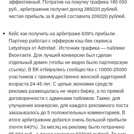
эффективный. Потратив на покупку трафика 180 000
руб., арбитражник получил доход 389220 рублей,
чистая прибыль за 8 дней составила 209220 рублей.
Кейс как получить на арбитраже 639% прибыли .
Партнер работал с оффером кэш-бек сервиса
Letyshops от Admitad . Источник трафика — паблики
Вконтакте. Для лучшей конверсии был сделан
отдельный домен (чтобы не видно было партнерскую
ссылку). В ВК отбирались сообщества с 10000-25000
участников с преимущественно женской аудиторией
возраста 24-45 лет. С целью экономии средств
реклама размещалась не через биржу, а по прямой
договоренности с админами пабликов. Также, для
улучшения конверсии, для каждого рекламного поста
заказывалось до 5 положительных комментариев. В
итоге арбитражник добился очень большой прибыли
(почти 640%). За месяц на рекламу было потрачено
85 604 руб., а доход составил 633246 рублей. То есть,