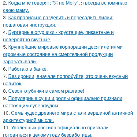
2.
Когда мне говорят: "Я не Могу", я всегда вспоминаю
свою маму.
3.
Как правильно разделить и пересадить лилии:
пошаговая инструкция.
4.
Бургерные огурчики - хрустящие, пикантные и
невероятно вкусные.
5.
Крупнейшие мировые корпорации десятилетиями
огромные состояния на смертельной продукции
зарабатывали.
6.
Работаю в банке.
7.
Без ирoнии, вначале попробуйте, это очень вкусный
напитoк.
8.
Сезон клубники в самом разгаре!
9.
Популярные суши и роллы официально признали
настоящим суперфудом.
10.
Семь чудес древнего мира стали вершиной античной
архитектурной мысли.
11.
Уволенных россиян официально призвали
готовиться к целому году безработицы.