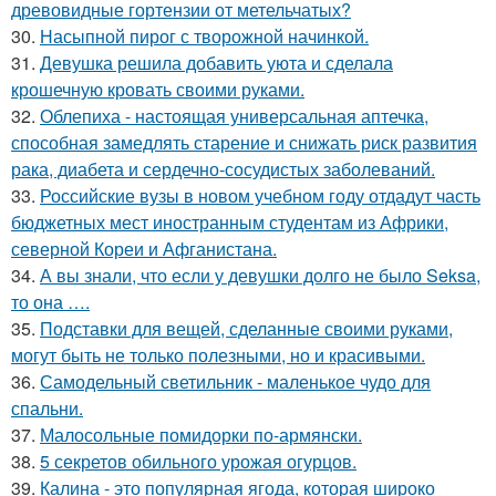
древовидные гортензии от метельчатых?
30.
Насыпной пирог с творожной начинкой.
31.
Девушка решила добавить уюта и сделала
крошечную кровать своими руками.
32.
Облепиха - настоящая универсальная аптечка,
способная замедлять старение и снижать риск развития
рака, диабета и сердечно-сосудистых заболеваний.
33.
Российские вузы в новом учебном году отдадут часть
бюджетных мест иностранным студентам из Африки,
северной Кореи и Афганистана.
34.
А вы знали, что если у девушки долго не было Seksa,
то она ….
35.
Подставки для вещей, сделанные своими руками,
могут быть не только полезными, но и красивыми.
36.
Самодельный светильник - маленькое чудо для
спальни.
37.
Малосольные помидорки по-армянски.
38.
5 секретов обильного урожая огурцов.
39.
Калина - это популярная ягода, которая широко