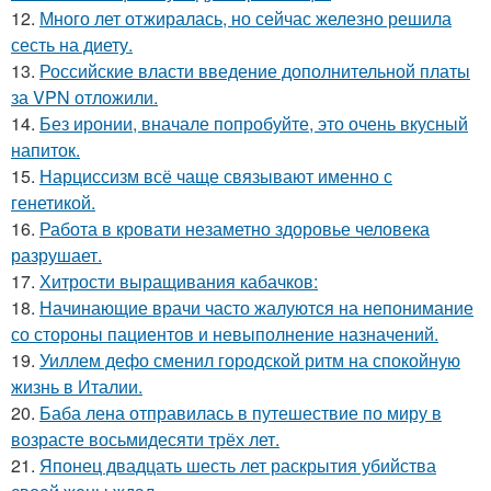
12.
Много лет отжиралась, но сейчас железно решила
сесть на диету.
13.
Российские власти введение дополнительной платы
за VPN отложили.
14.
Без иронии, вначале попробуйте, это очень вкусный
напиток.
15.
Нарциссизм всё чаще связывают именно с
генетикой.
16.
Работа в кровати незаметно здоровье человека
разрушает.
17.
Хитрости выращивания кабачков:
18.
Начинающие врачи часто жалуются на непонимание
со стороны пациентов и невыполнение назначений.
19.
Уиллем дефо сменил городской ритм на спокойную
жизнь в Италии.
20.
Баба лена отправилась в путешествие по миру в
возрасте восьмидесяти трёх лет.
21.
Японец двадцать шесть лет раскрытия убийства