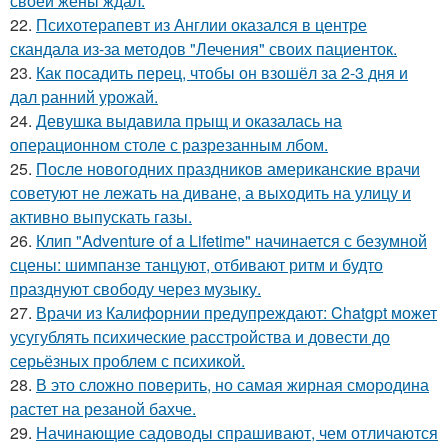
своей жены ждал.
22.
Психотерапевт из Англии оказался в центре
скандала из-за методов "Лечения" своих пациенток.
23.
Как посадить перец, чтобы он взошёл за 2-3 дня и
дал ранний урожай.
24.
Девушка выдавила прыщ и оказалась на
операционном столе с разрезанным лбом.
25.
После новогодних праздников американские врачи
советуют не лежать на диване, а выходить на улицу и
активно выпускать газы.
26.
Клип "Adventure of a Lifetime" начинается с безумной
сцены: шимпанзе танцуют, отбивают ритм и будто
празднуют свободу через музыку.
27.
Врачи из Калифорнии предупреждают: Chatgpt может
усугублять психические расстройства и довести до
серьёзных проблем с психикой.
28.
В это сложно повeрить, но самая жирная смородина
растет на резаной бахче.
29.
Начинающие садоводы спрашивают, чем отличаются