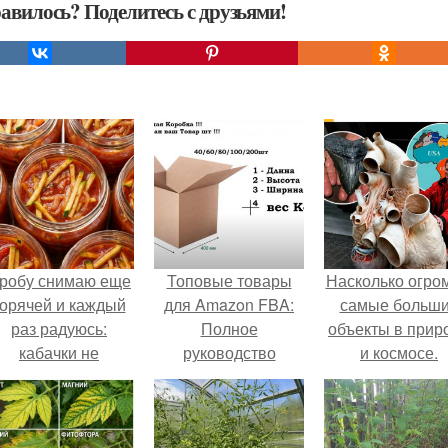
авилось? Поделитесь с друзьями!
робу снимаю еще
Топовые товары
Насколько огро
горячей и каждый
для Amazon FBA:
самые больш
раз радуюсь:
Полное
объекты в прир
кабачки не
руководство
и космосе.
развариваются, а
соус получается
густым и