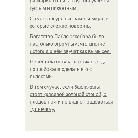
развариваются, а соус получается
густым и пикантным.
Самые абсурдные законы мира, в
которые сложно поверить.
Богатство Пабло эскобара было
настолько огромным, что многие
истории о нём звучат как вымысел.
Перестала покупать кетчуп, когда
попробовала сделать его с
яблоками.
В том случае, если баклажаны
стоят красивой зелёной стеной, а
плодов почти не видно - радоваться
тут нечему.