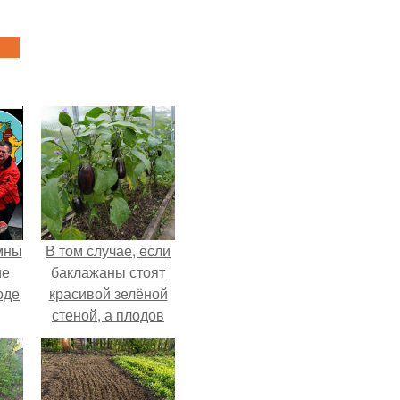
мны
В том случае, если
ие
баклажаны стоят
оде
красивой зелёной
стеной, а плодов
почти не видно -
радоваться тут
нечему.