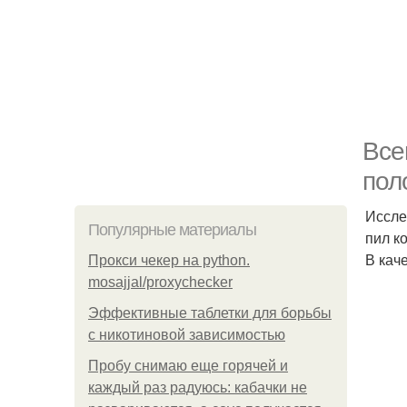
Все
пол
Иссле
Популярные материалы
пил к
В кач
Прокси чекер на python.
mosajjal/proxychecker
Эффективные таблетки для борьбы
с никотиновой зависимостью
Пробу снимаю еще горячей и
каждый раз радуюсь: кабачки не