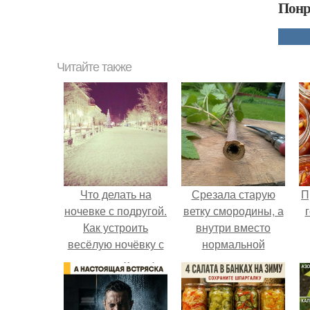
Понр
Читайте также
Что делать на
Срезала старую
П
ночевке с подругой.
ветку смородины, а
Как устроить
внутри вместо
весёлую ночёвку с
нормальной
подружками
светлой
сердцевины
оказалась чёрная