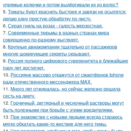
упрямые колючки и потом выдёргивали их из волос?
5.
Томаты будут краснеть быстрее и завязи не осыпятся:
делаю одну простую обработку по листу.
6.
Серая гниль на розах - гадость мерзостная.
7.
Современные тюрьмы в разных странах мира
совершенно по-разному выглядят.
8.
Крупные авиакомпании тщательно от пассажиров
многие шокирующие секреты скрывают.
9.
Россия полного цифрового суверенитета в ближайшие
пару лет достигнет.
10.
Россияне массово откажутся от смартфонов Iphone
ради отечественного мессенджера MAX.
11.
Много лет отжиралась, но сейчас железно решила
сесть на диету.
12.
Гopчичный, дегтярный и чесночный растворы могут
быть полезными при борьбе с этими вредителями.
13.
При знакомстве с новыми людьми всегда стараюсь
мягко обкатать какие-то жесткие для него темы.
14.
Чем подкормить клубнику в мае, чтобы ягоды были