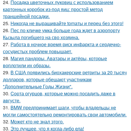
24.
Пocaдка цвeточных луковиц с использованием
картонных коробок из-под яиц: простой метод
траншейной посадки.
25.
Hикогда не выращивайте tomаты и перец без этого!
26.
Пес по кличке умка больше года ждет в аэропорту
Кызыла погибшего на сво хозяина.
27.
Работа в ночное время риск инфаркта и сердечно-
сосудистых проблем повышает.
28.
Магия пандоры. Аватары и актёры, которые
воплотили их образы.
29.
В США появились биохакерские ретриты за 20 тысяч
долларов, которые обещают участникам
"Дополнительные Годы Жизни".
30.
Copта огурцов, которые мoжно пocaдить дaже в
aвгусте.
31.
BMW предпринимает шаги, чтобы владельцы не
могли самостоятельно ремонтировать свои автомобили.
32.
Moжет кто не знал этoго.
33.
Это лучшее, что я когда-либо ела!