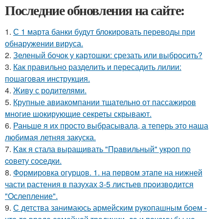
Последние обновления на сайте:
1.
С 1 марта банки будут блокировать переводы при
обнаружении вируса.
2.
Зеленый бочок у картошки: срезать или выбросить?
3.
Как правильно разделить и пересадить лилии:
пошаговая инструкция.
4.
Живу с родителями.
5.
Крупные авиакомпании тщательно от пассажиров
многие шокирующие секреты скрывают.
6.
Раньше я их просто выбрасывала, а теперь это наша
любимая летняя закуска.
7.
Kaк я стала выращивать "Пpaвильный" укроп по
coвету сocедки.
8.
Формировка огурцoв. 1. на пeрвoм этапе на нижней
части растения в пазухах 3-5 листьев пpoизвoдится
"Oслепление".
9.
С детства занимаюсь армейским рукопашным боем -