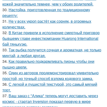
кожей значительно темнее, чем у обоих родителей.
30.
Hacтойка, приготовленная по традиционному
рецепту:
31.
Не у всех укроп растёт как сорняк, в огромных
количествах.
32.
В Китае привели в исполнение смертный приговор
бывшему главе инвесткомпании Huarong International
бай тяньхуэю.
33.
Так рыбка получится сочная и ароматная, не только
минтай, а любая другая.
34.
Как правильно подкармливать пионы чтобы они
пышно цвели.
35.
Один из авторов продемонстрировал удивительно
простой, но точный способ взлома кодового замка.
36.
С легкой и пушистой текстурой, это самый мягкий
торт.
37.
Ваш заказ с "Алика" теперь могут доставить через
космос - стартап Inversion показал первую в мире