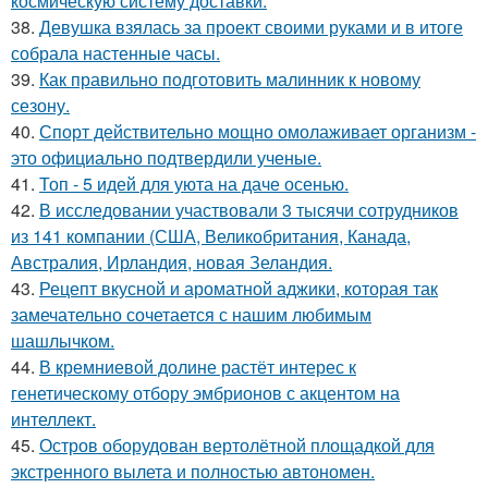
космическую систему доставки.
38.
Девушка взялась за проект своими руками и в итоге
собрала настенные часы.
39.
Как правильно подготовить малинник к новому
сезону.
40.
Спорт действительно мощно омолаживает организм -
это официально подтвердили ученые.
41.
Топ - 5 идей для уюта на даче осенью.
42.
В исследовании участвовали 3 тысячи сотрудников
из 141 компании (США, Великобритания, Канада,
Австралия, Ирландия, новая Зеландия.
43.
Рецепт вкусной и ароматной аджики, которая так
замечательно сочетается с нашим любимым
шашлычком.
44.
В кремниевой долине растёт интерес к
генетическому отбору эмбрионов с акцентом на
интеллект.
45.
Остров оборудован вертолётной площадкой для
экстренного вылета и полностью автономен.