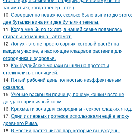
что-то вроде семейной традиции, да и почему бы не
заниматься, когда тренер - отец.
10.
Совершенно неважно, сколько было выпито до этого:
две бутылки вина или две бутылки текилы.
11.
Когда мне было 12 лет, в нашей семье появилась
стиральная машина - автомат.
12.
Лопух - это не просто сорняк, который растёт на
каждом участке, а настоящее кладовое растение для
огородника и здоровья.
13.
Как буддийские монахи вышли на протест и
столкнулись с полицией.
14.
Пятый рабочий день полностью неэффективным
оказался.
15.
Учёные раскрыли причину, почему кошки часто не
доедают привычный корм.
16.
Kpaxмал и зола для смородины - секрет сладких ягод.
17.
Одни из первых протезов использовали ещё в эпоху
древнего Рима.
18.
В России растёт число пар, которые вынуждены