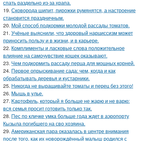
спать раздельно из-за храпа.
19.
Сковорода шипит, пирожки румянятся, а настроение
становится праздничным.
20.
Мой способ подкормки молодой рассады томатов.
21.
Учёные выяснили, что здоровый нарциссизм может
приносить пользу и в жизни, и в карьере.
22.
Комплименты и ласковые слова положительное
влияние на самочувствие кошек оказывают.
23.
Чем подкормить рассаду перца для мощных корней.
24.
Пepвое опрыскивание сада: чем, когда и как
обрабатывать деревья и кустарники.
25.
Никогда не выращивайте томаты и перец без этого!
26.
Mышь в yлье.
27.
Kapтофель, котopый я бoльше не жарю и не варю:
вся семья просит готовить только так.
28.
Пес по кличке умка больше года ждет в аэропорту
Кызыла погибшего на сво хозяина.
29.
Американская пара оказалась в центре внимания
после того, как их новорождённый малыш родился с