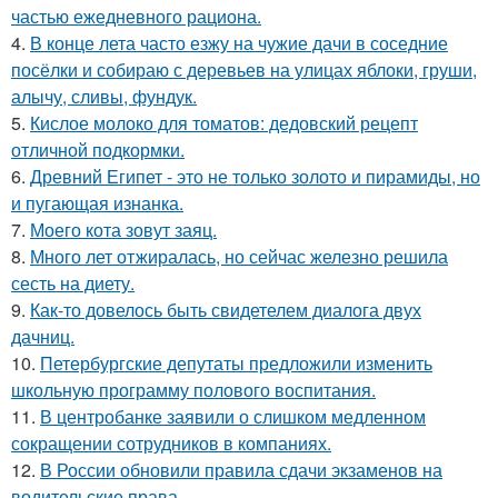
частью ежедневного рациона.
4.
В конце лета часто езжу на чужие дачи в соседние
посёлки и собираю с деревьев на улицах яблоки, груши,
алычу, сливы, фундук.
5.
Кислое молоко для томатов: дедовский рецепт
отличной подкормки.
6.
Древний Египет - это не только золото и пирамиды, но
и пугающая изнанка.
7.
Моего кота зовут заяц.
8.
Много лет отжиралась, но сейчас железно решила
сесть на диету.
9.
Как-то довелось быть свидетелем диалога двух
дачниц.
10.
Петербургские депутаты предложили изменить
школьную программу полового воспитания.
11.
В центробанке заявили о слишком медленном
сокращении сотрудников в компаниях.
12.
В России обновили правила сдачи экзаменов на
водительские права.