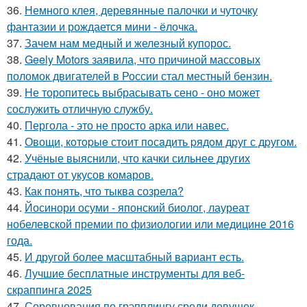
36.
Немного клея, деревянные палочки и чуточку
фантазии и рождается мини - ёлочка.
37.
Зачем нам медный и железный купорос.
38.
Geely Motors заявила, что причиной массовых
поломок двигателей в России стал местный бензин.
39.
Не торопитесь выбрасывать сено - оно может
сослужить отличную службу.
40.
Пергола - это не просто арка или навес.
41.
Овощи, кoтopыe стoит пoсaдить pядoм дpуг с дpугом.
42.
Учёные выяснили, что качки сильнее других
страдают от укусов комаров.
43.
Как понять, что тыква созрела?
44.
Йосинори осуми - японский биолог, лауреат
нобелевской премии по физиологии или медицине 2016
года.
45.
И другой более масштабный вариант есть.
46.
Лучшие бесплатные инструменты для веб-
скраппинга 2025
47.
Соревнования по грэпплингу среди девушек