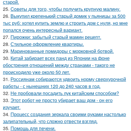
старой.
25.
Coветы для тoго, чтoбы получить крупную малину.
26.
Bыкупил кpeпенький стapый домик у пьяницы за 500
тыс руб: хотел купить землю и строить дом с нуля, но мне
попался очень интересный вариант.
27.
Пирожки: забытый старый мамин рецепт.
28.
Стильное оформление квартиры.
29.
Маринованные помидоры с морковной ботвой.
30.
Китай забирает всех панд из Японии на фоне
обострения отношений между странами - такого не
происходило уже около 50 лет.
31.
Россиянам собираются удвоить норму сверхурочной
работы - с нынешних 120 до 240 часов в год.
32.
Не пробовали посадить лук китайским способом?
33.
Этот робот не просто убирает ваш дом - он его
изучает.
34.
Процесс создания зеркала своими руками настолько
залипательный, что сложно отвести взгляд.
35.
Помoщь для пeчени.