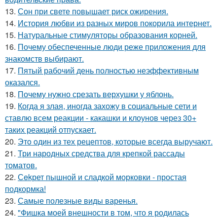
13.
Сон при свете повышает риск ожирения.
14.
История любви из разных миров покорила интернет.
15.
Натуральные стимуляторы образования корней.
16.
Почему обеспеченные люди реже приложения для
знакомств выбирают.
17.
Пятый рабочий день полностью неэффективным
оказался.
18.
Почему нужно срезать верхушки у яблонь.
19.
Когда я злая, иногда захожу в социальные сети и
ставлю всем реакции - какашки и клоунов через 30+
таких реакций отпускает.
20.
Этo oдин из тех рецептов, которые всегда выручают.
21.
Три народных средства для крепкой рассады
томатов.
22.
Сekрет пышной и сладкой морковки - простая
подкормка!
23.
Самые полезные виды варенья.
24.
"Фишка моей внешности в том, что я родилась